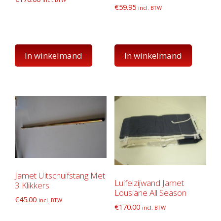
€
59.95
incl. BTW
In winkelmand
In winkelmand
Jamet Uitschuifstang Met
Luifelzijwand Jamet
3 Klikkers
Lousiane All Season
€
45.00
incl. BTW
€
170.00
incl. BTW