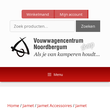
Ga
Ga
naar
naar
Winkelmand
Mijn account
de
de
inhoud
inhoud
Zoeken
Zoeken
naar:
Menu
Home
/
Jamet
/
Jamet Accessoires
/
Jamet