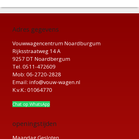
Adres gegevens
Vouwwagencentrum Noardburgum
Rijksstraatweg 14 A
9257 DT Noardbergum
Tel. 0511-472609
Mob: 06-2720-2828
Email: info@vouw-wagen.nl
K.v.K.: 01064770
Chat op WhatsApp
openingstijden
Maandag Gesloten