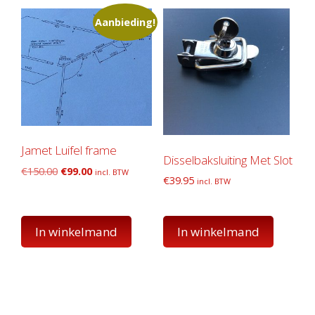
Aanbieding!
Jamet Luifel frame
Disselbaksluiting Met Slot
Oorspronkelijke
Huidige
€
150.00
€
99.00
incl. BTW
€
39.95
incl. BTW
prijs
prijs
was:
is:
€150.00.
€99.00.
In winkelmand
In winkelmand