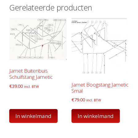
Gerelateerde producten
Jamet Buitenbuis
Schuifstang Jametic
Jamet Boogstang Jametic
€
39.00
incl. BTW
Smal
€
79.00
incl. BTW
In winkelmand
In winkelmand