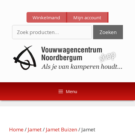
Ga
Ga
naar
naar
Winkelmand
Mijn account
de
de
inhoud
inhoud
Zoeken
Zoeken
naar:
Menu
Home
/
Jamet
/
Jamet Buizen
/ Jamet