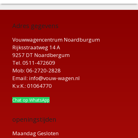
Adres gegevens
Vouwwagencentrum Noardburgum
Rijksstraatweg 14 A
9257 DT Noardbergum
Tel. 0511-472609
Mob: 06-2720-2828
Email: info@vouw-wagen.nl
K.v.K.: 01064770
Chat op WhatsApp
openingstijden
Maandag Gesloten