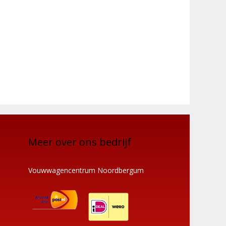
Meer over ons bedrijf
Vouwwagencentrum Noordbergum