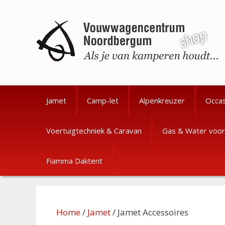
Ga
Ga
naar
naar
de
de
inhoud
inhoud
Jamet
Camp-let
Alpenkreuzer
Occa
Voertuigtechniek & Caravan
Gas & Water voor
Fiamma Daktent
Home
/
Jamet
/ Jamet Accessoires