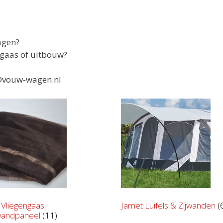
agen?
ngaas of uitbouw?
o@vouw-wagen.nl
 Vliegengaas
Jamet Luifels & Zijwanden
(
wandpaneel
(11)