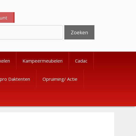
ount
Zoeken
kelen
Kampeermeubelen
Cadac
pro Daktenten
Opruiming/ Actie