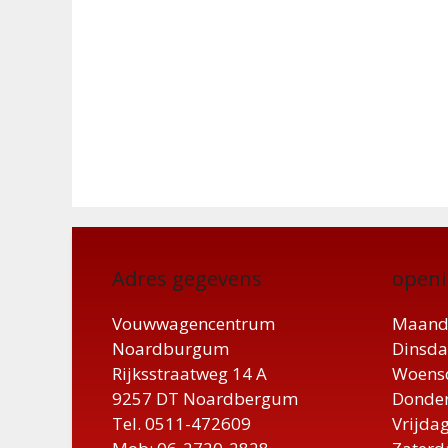
Adres gegevens
openi
Vouwwagencentrum
Maand
Noardburgum
Dinsda
Rijksstraatweg 14 A
Woensd
9257 DT Noardbergum
Donder
Tel. 0511-472609
Vrijdag