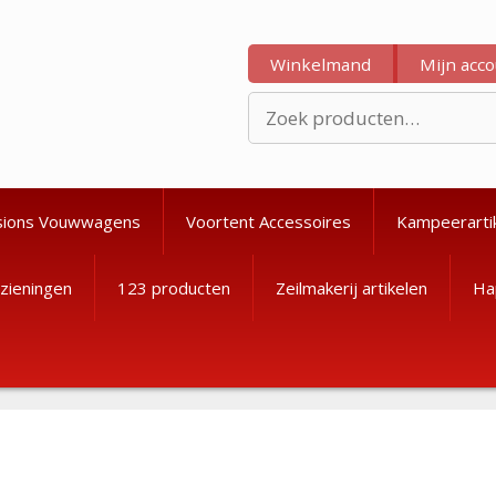
Winkelmand
Mijn acc
Zoeken
naar:
sions Vouwwagens
Voortent Accessoires
Kampeerarti
zieningen
123 producten
Zeilmakerij artikelen
Ha