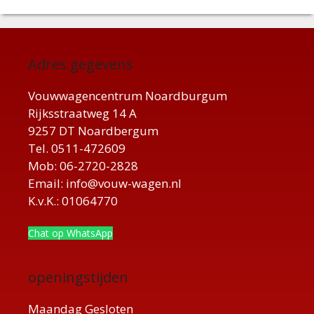
Adres gegevens
Vouwwagencentrum Noardburgum
Rijksstraatweg 14 A
9257 DT Noardbergum
Tel. 0511-472609
Mob: 06-2720-2828
Email: info@vouw-wagen.nl
K.v.K.: 01064770
Chat op WhatsApp
openingstijden
Maandag Gesloten