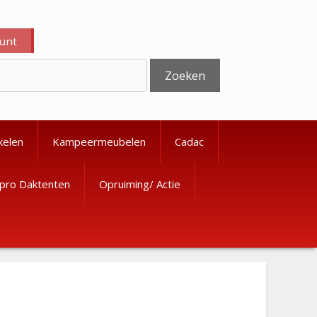
ount
Zoeken
kelen
Kampeermeubelen
Cadac
pro Daktenten
Opruiming/ Actie