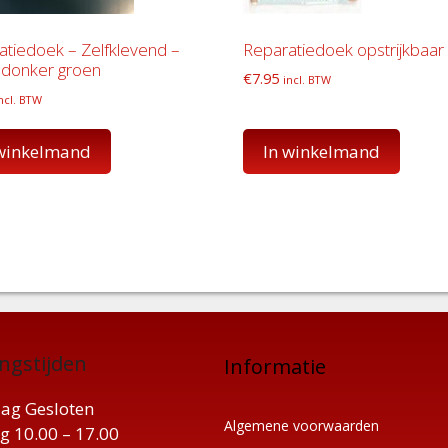
atiedoek – Zelfklevend –
Reparatiedoek opstrijkbaar
 donker groen
€
7.95
incl. BTW
ncl. BTW
 winkelmand
In winkelmand
ngstijden
Informatie
ag Gesloten
Algemene voorwaarden
g 10.00 – 17.00