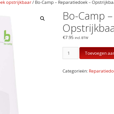
ek opstrijkbaar
/ Bo-Camp – Reparatiedoek – Opstrijkbaa
Bo-Camp – 
Opstrijkbaa
€
7.95
incl. BTW
Bo-
Toevoegen aa
Camp
-
Reparatiedoek
Categorieën:
Reparatiedo
-
Opstrijkbaar
-
Katoen
-
Wit
aantal