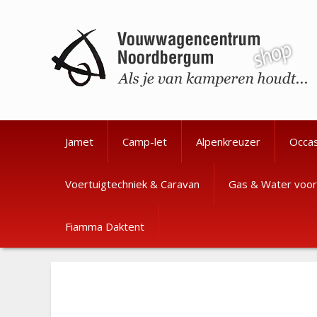
Ga
Ga
naar
naar
de
de
inhoud
inhoud
Jamet
Camp-let
Alpenkreuzer
Occa
Voertuigtechniek & Caravan
Gas & Water voor
Fiamma Daktent