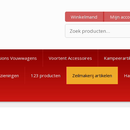
Winkelmand
Mijn acc
Zoeken
naar:
sions Vouwwagens
Voortent Accessoires
Kampeerarti
zieningen
123 producten
Zeilmakerij artikelen
Ha