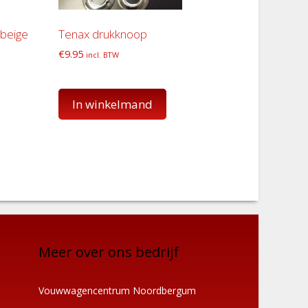
 beige
Tenax drukknoop
€
9.95
incl. BTW
In winkelmand
Meer over ons bedrijf
Vouwwagencentrum Noordbergum