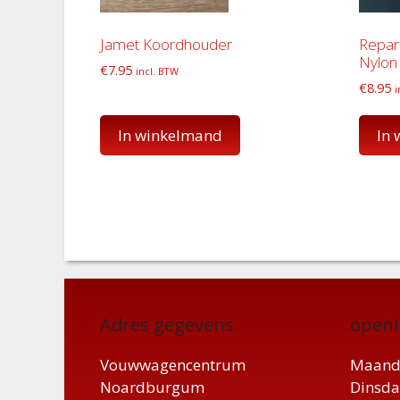
Jamet Koordhouder
Repar
Nylon
€
7.95
incl. BTW
€
8.95
i
In winkelmand
In
Adres gegevens
openi
Vouwwagencentrum
Maand
Noardburgum
Dinsda