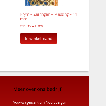
Prym – Zeilringen – Messing – 11
mm
€
11.95
incl. BTW
In winkelmand
Meer over ons bedrijf
Vouwwagencentrum Noordbergum