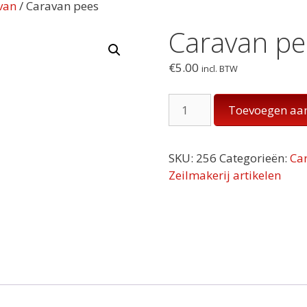
van
/ Caravan pees
Caravan pe
€
5.00
incl. BTW
Caravan
Toevoegen aa
pees
aantal
SKU:
256
Categorieën:
Ca
Zeilmakerij artikelen