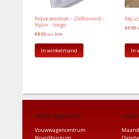
Reparatiedoek – Zelfklevend –
Klip v
Nylon – beige
€
6.99
i
€
8.95
incl. BTW
In winkelmand
In
Adres gegevens
openi
Vouwwagencentrum
Maand
Noardburgum
Dinsda