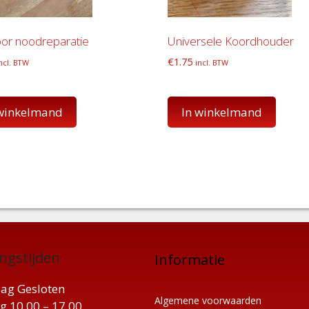
oor noodreparatie
Universele Koordhouder
€
1.75
ncl. BTW
incl. BTW
 winkelmand
In winkelmand
ngstijden
Informatie
ag Gesloten
Algemene voorwaarden
g 10.00 – 17.00