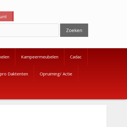
ount
Zoeken
kelen
Kampeermeubelen
Cadac
pro Daktenten
Opruiming/ Actie