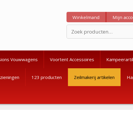
Winkelmand
Mijn acc
Zoeken
naar:
sions Vouwwagens
Voortent Accessoires
Kampeerarti
zieningen
123 producten
Zeilmakerij artikelen
Ha