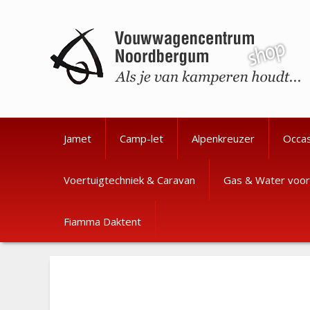
Ga
Ga
naar
naar
de
de
inhoud
inhoud
Jamet
Camp-let
Alpenkreuzer
Occa
Voertuigtechniek & Caravan
Gas & Water voor
Fiamma Daktent