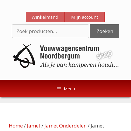
Ga
Ga
naar
naar
Winkelmand
Mijn account
de
de
inhoud
inhoud
Zoeken
Zoeken
naar:
Menu
Home
/
Jamet
/
Jamet Onderdelen
/ Jamet