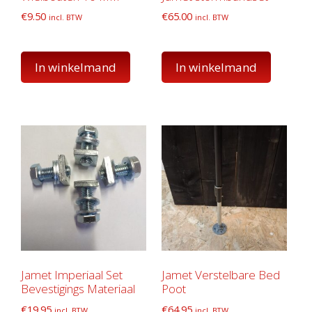
€
9.50
€
65.00
incl. BTW
incl. BTW
In winkelmand
In winkelmand
Jamet Imperiaal Set
Jamet Verstelbare Bed
Bevestigings Materiaal
Poot
€
19.95
€
64.95
incl. BTW
incl. BTW