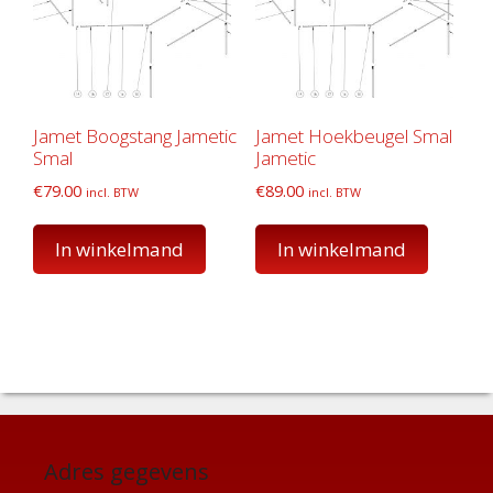
Jamet Boogstang Jametic
Jamet Hoekbeugel Smal
Smal
Jametic
€
79.00
€
89.00
incl. BTW
incl. BTW
In winkelmand
In winkelmand
Adres gegevens