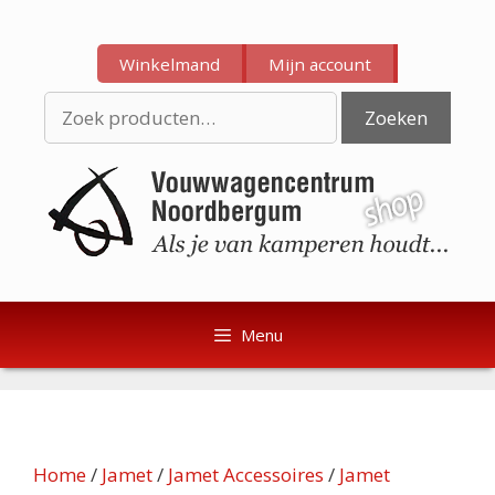
Ga
Ga
naar
naar
Winkelmand
Mijn account
de
de
inhoud
inhoud
Zoeken
Zoeken
naar:
Menu
Home
/
Jamet
/
Jamet Accessoires
/
Jamet