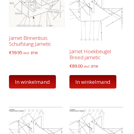
Jamet Binnenbuis
Schuifstang Jametic
Jamet Hoekbeugel
€
59.95
incl. BTW
Breed jametic
€
89.00
incl. BTW
In winkelmand
In winkelmand