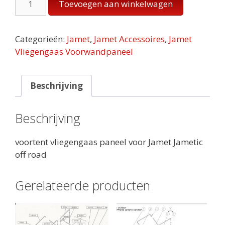
Toevoegen aan winkelwagen
Voortentvliegengaas
Jametic
Off
Categorieën:
Jamet
,
Jamet Accessoires
,
Jamet
Road
Vliegengaas Voorwandpaneel
aantal
Beschrijving
Beschrijving
voortent vliegengaas paneel voor Jamet Jametic
off road
Gerelateerde producten