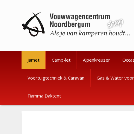
Ga
Ga
naar
naar
de
de
inhoud
inhoud
Jamet
Camp-let
Alpenkreuzer
Occa
Voertuigtechniek & Caravan
Gas & Water voor
Fiamma Daktent