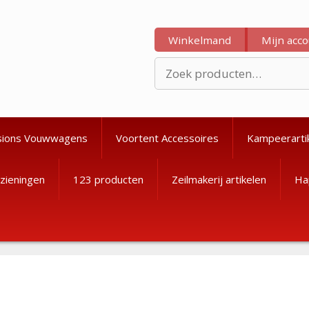
Winkelmand
Mijn acc
Zoeken
naar:
sions Vouwwagens
Voortent Accessoires
Kampeerarti
zieningen
123 producten
Zeilmakerij artikelen
Ha