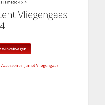
s Jametic 4 x 4
tent Vliegengaas
 4
n winkelwagen
 Accessoires
,
Jamet Vliegengaas