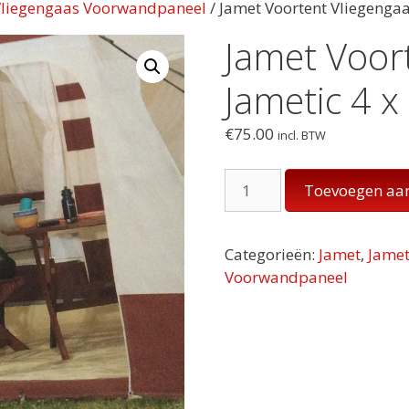
Vliegengaas Voorwandpaneel
/ Jamet Voortent Vliegengaa
Jamet Voor
Jametic 4 x
€
75.00
incl. BTW
Jamet
Toevoegen aa
Voortent
Vliegengaas
Jametic
Categorieën:
Jamet
,
Jamet
4
Voorwandpaneel
x
4
aantal