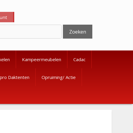
ount
Zoeken
kelen
Kampeermeubelen
Cadac
pro Daktenten
Opruiming/ Actie