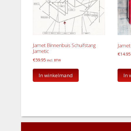
Jamet Binnenbuis Schuifstang
Jamet 
Jametic
€
14.95
€
59.95
incl. BTW
In winkelmand
In