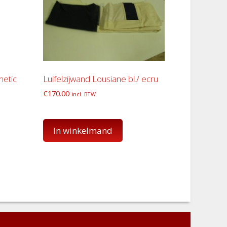
metic
Luifelzijwand Lousiane bl./ ecru
€
170.00
incl. BTW
In winkelmand