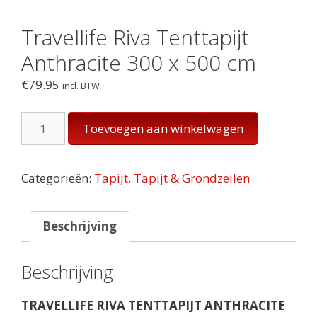
Travellife Riva Tenttapijt
Anthracite 300 x 500 cm
€
79.95
incl. BTW
Travellife
Toevoegen aan winkelwagen
Riva
Tenttapijt
Anthracite
Categorieën:
Tapijt
,
Tapijt & Grondzeilen
300
x
500
Beschrijving
cm
aantal
Beschrijving
TRAVELLIFE RIVA TENTTAPIJT ANTHRACITE