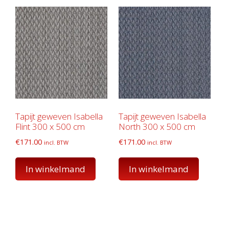
Tapijt geweven Isabella
Tapijt geweven Isabella
Flint 300 x 500 cm
North 300 x 500 cm
€
171.00
€
171.00
incl. BTW
incl. BTW
In winkelmand
In winkelmand