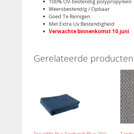
100% UV-bestendig polypropyleen
Weersbestendig / Opbaar
Goed Te Reinigen
Met Extra Uv Bestendigheid
Verwachte binnenkomst 10 juni
Gerelateerde producten
Travellife Riva Tenttapijt Blue 250
Tapijt