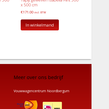
x 500 cm
€
171.00
incl. BTW
In winkelmand
Meer over ons bedrijf
Vouwwagencentrum Noordbergum