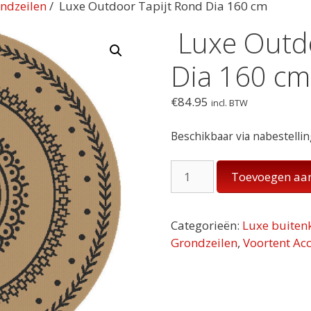
ondzeilen
/ Luxe Outdoor Tapijt Rond Dia 160 cm
Luxe Outdo
Dia 160 c
€
84.95
incl. BTW
Beschikbaar via nabestelli
Luxe
Toevoegen aa
Outdoor
Tapijt
Rond
Categorieën:
Luxe buite
Dia
Grondzeilen
,
Voortent Ac
160
cm
aantal