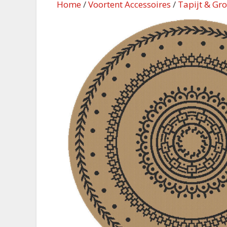
Home
/
Voortent Accessoires
/
Tapijt & Gr