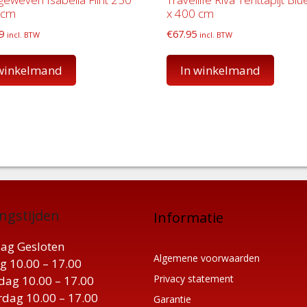
 cm
x 400 cm
9
€
67.95
incl. BTW
incl. BTW
 winkelmand
In winkelmand
ngstijden
Informatie
ag Gesloten
Algemene voorwaarden
g 10.00 – 17.00
Privacy statement
ag 10.00 – 17.00
dag 10.00 – 17.00
Garantie