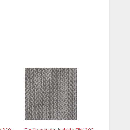
ue 300
Tapijt geweven Isabella Flint 300