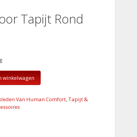
or Tapijt Rond
m
ng
n winkelwagen
nkleden Van Human Comfort
,
Tapijt &
cessoires