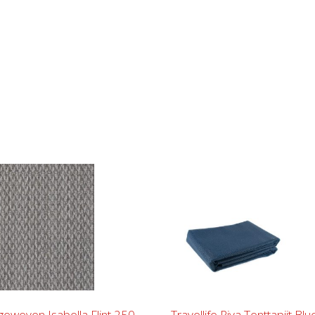
 geweven Isabella Flint 250
Travellife Riva Tenttapijt Bl