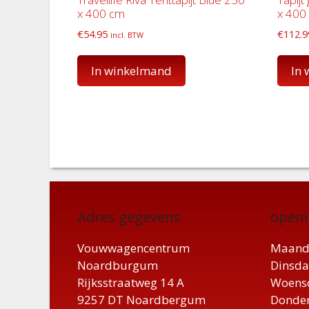
x 400 cm
x 400
€
54.95
€
112.9
incl. BTW
In winkelmand
In
Adres gegevens
openi
Vouwwagencentrum
Maand
Noardburgum
Dinsda
Rijksstraatweg 14 A
Woensd
9257 DT Noardbergum
Donder