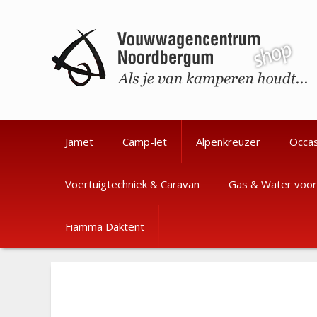
Ga
Ga
naar
naar
de
de
inhoud
inhoud
Jamet
Camp-let
Alpenkreuzer
Occa
Voertuigtechniek & Caravan
Gas & Water voor
Fiamma Daktent