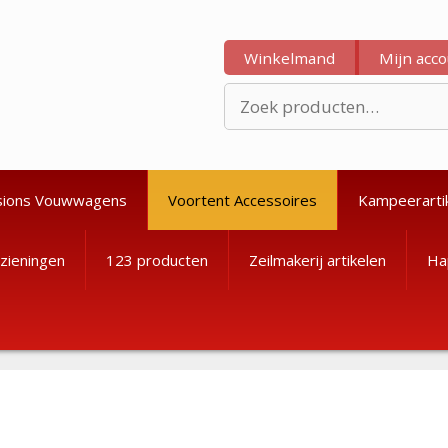
Winkelmand
Mijn acc
Zoeken
naar:
sions Vouwwagens
Voortent Accessoires
Kampeerarti
zieningen
123 producten
Zeilmakerij artikelen
Ha