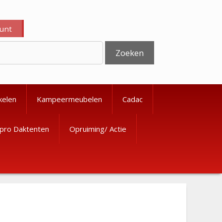
ount
Zoeken
kelen
Kampeermeubelen
Cadac
pro Daktenten
Opruiming/ Actie