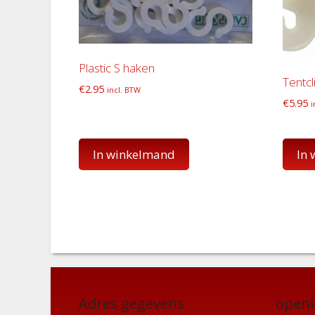
Plastic S haken
Tentc
€
2.95
incl. BTW
€
5.95
i
In winkelmand
In
Adres gegevens
openi