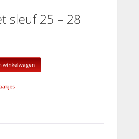
t sleuf 25 – 28
n winkelwagen
aakjes