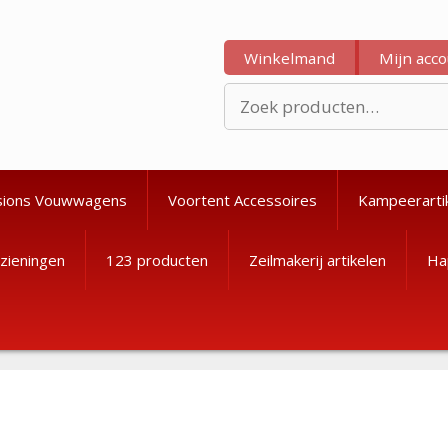
Winkelmand
Mijn acc
Zoeken
naar:
sions Vouwwagens
Voortent Accessoires
Kampeerarti
zieningen
123 producten
Zeilmakerij artikelen
Ha