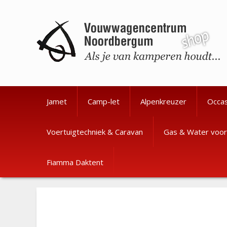
Ga
Ga
naar
naar
de
de
inhoud
inhoud
Jamet
Camp-let
Alpenkreuzer
Occa
Voertuigtechniek & Caravan
Gas & Water voor
Fiamma Daktent