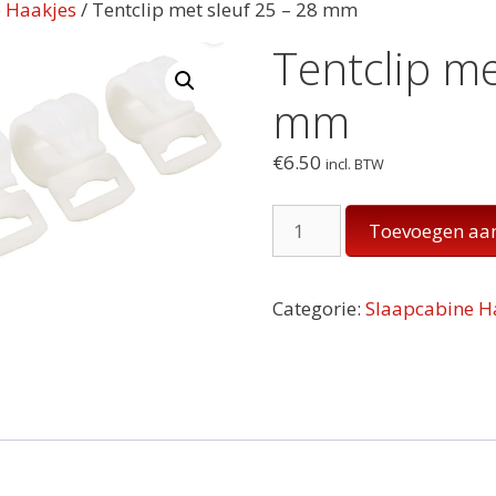
 Haakjes
/ Tentclip met sleuf 25 – 28 mm
Tentclip me
mm
€
6.50
incl. BTW
Tentclip
Toevoegen aa
met
sleuf 25
-
Categorie:
Slaapcabine H
28
mm
aantal