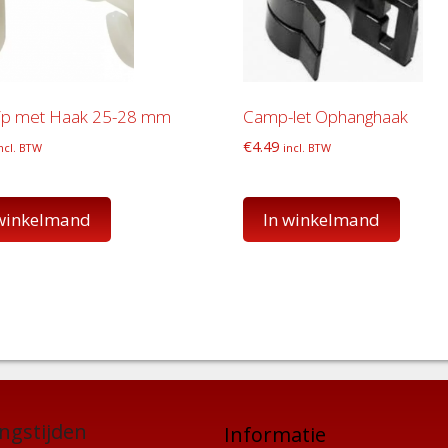
lip met Haak 25-28 mm
Camp-let Ophanghaak
€
4.49
ncl. BTW
incl. BTW
 winkelmand
In winkelmand
ngstijden
Informatie