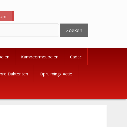
ount
Zoeken
kelen
Kampeermeubelen
Cadac
pro Daktenten
Opruiming/ Actie