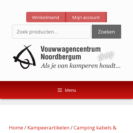
Ga
Ga
naar
naar
Winkelmand
Mijn account
de
de
inhoud
inhoud
Zoeken
Zoeken
naar:
Menu
Home
/
Kampeerartikelen
/
Camping kabels &