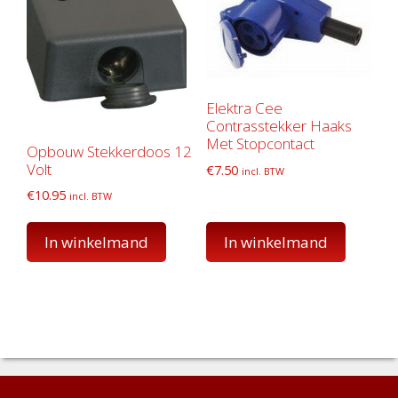
Elektra Cee
Contrasstekker Haaks
Met Stopcontact
Opbouw Stekkerdoos 12
Volt
€
7.50
incl. BTW
€
10.95
incl. BTW
In winkelmand
In winkelmand