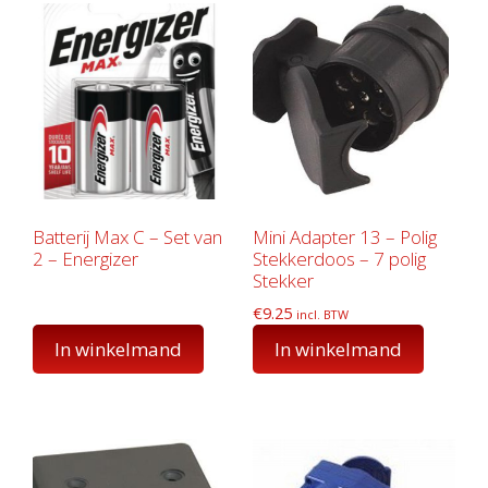
Batterij Max C – Set van
Mini Adapter 13 – Polig
2 – Energizer
Stekkerdoos – 7 polig
Stekker
€
9.25
incl. BTW
In winkelmand
In winkelmand