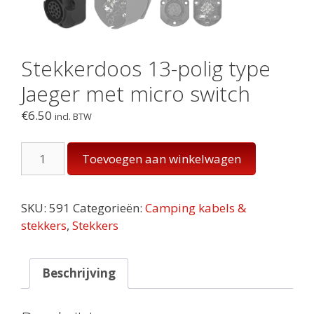
Stekkerdoos 13-polig type
Jaeger met micro switch
€
6.50
incl. BTW
Stekkerdoos
Toevoegen aan winkelwagen
13-
polig
type
SKU:
591
Categorieën:
Camping kabels &
Jaeger
stekkers
,
Stekkers
met
micro
switch
Beschrijving
aantal