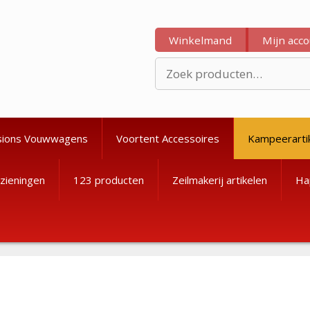
Winkelmand
Mijn acc
Zoeken
naar:
sions Vouwwagens
Voortent Accessoires
Kampeerarti
zieningen
123 producten
Zeilmakerij artikelen
Ha