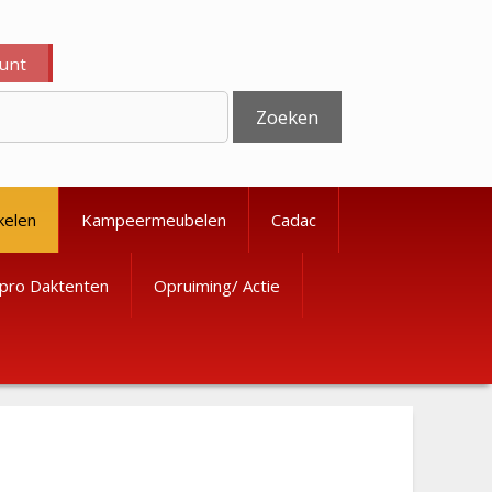
ount
Zoeken
kelen
Kampeermeubelen
Cadac
pro Daktenten
Opruiming/ Actie