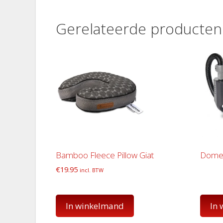
Gerelateerde producten
Bamboo Fleece Pillow Giat
Domet
€
19.95
incl. BTW
In winkelmand
In