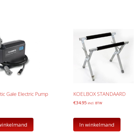
ic Gale Electric Pump
KOELBOX STANDAARD
€
34.95
incl. BTW
 winkelmand
In winkelmand