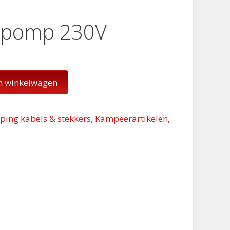
e pomp 230V
n winkelwagen
ing kabels & stekkers
,
Kampeerartikelen
,