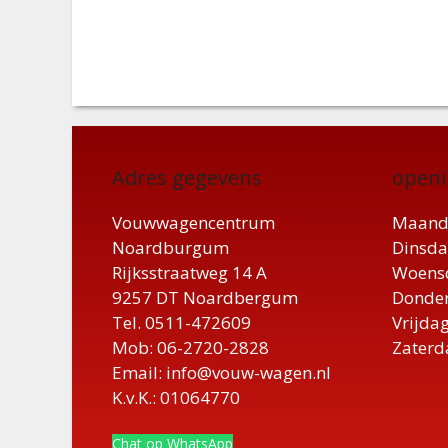
Adres gegevens
openi
Vouwwagencentrum
Maand
Noardburgum
Dinsda
Rijksstraatweg 14 A
Woensd
9257 DT Noardbergum
Donder
Tel. 0511-472609
Vrijdag
Mob: 06-2720-2828
Zaterd
Email: info@vouw-wagen.nl
K.v.K.: 01064770
Chat op WhatsApp