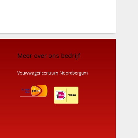
Meer over ons bedrijf
Vouwwagencentrum Noordbergum