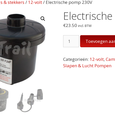
s & stekkers
/
12-volt
/ Electrische pomp 230V
Electrisch
€
23.50
incl. BTW
Electrische
Toevoegen aa
pomp
230V
aantal
Categorieën:
12-volt
,
Camp
Slapen & Lucht Pompen