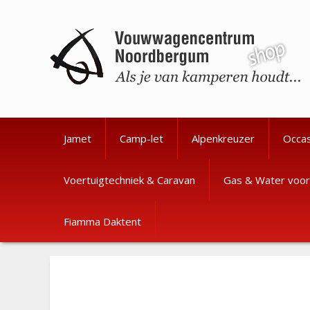
Ga
Ga
naar
naar
de
de
inhoud
inhoud
Jamet
Camp-let
Alpenkreuzer
Occa
Voertuigtechniek & Caravan
Gas & Water voor
Fiamma Daktent