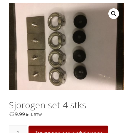
Sjorogen set 4 stks
€
39.99
incl. BTW
Sjorogen
Toevoegen aan winkelwagen