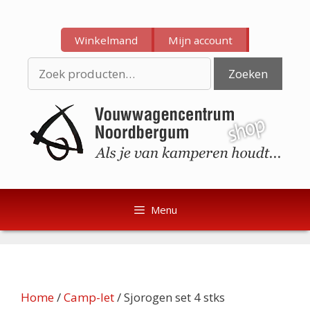
Ga
Ga
naar
naar
Winkelmand
Mijn account
de
de
inhoud
inhoud
Zoeken
Zoeken
naar:
Menu
Home
/
Camp-let
/ Sjorogen set 4 stks