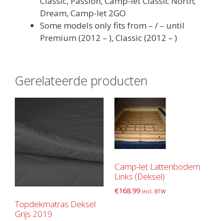
Classic, Passion, Camp-let Classic North,
Dream, Camp-let 2GO
Some models only fits from – / – until
Premium (2012 – ), Classic (2012 – )
Gerelateerde producten
Camp-let Lattenbodem
Links (Deksel)
€
168.99
incl. BTW
Topdekmatras Deksel
Grijs 2019