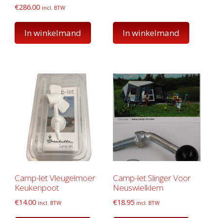
€
286.00
incl. BTW
In winkelmand
In winkelmand
Camp-let Vleugelmoer
Camp-let Slinger Voor
Keukenpoot
Neuswielklem
€
14.00
€
18.95
incl. BTW
incl. BTW