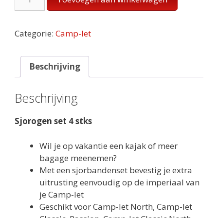
set
4
stks
Categorie:
Camp-let
aantal
Beschrijving
Beschrijving
Sjorogen set 4 stks
Wil je op vakantie een kajak of meer
bagage meenemen?
Met een sjorbandenset bevestig je extra
uitrusting eenvoudig op de imperiaal van
je Camp-let
Geschikt voor Camp-let North, Camp-let