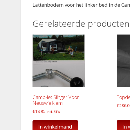
Lattenbodem voor het linker bed in de Camp
Gerelateerde producten
Camp-let Slinger Voor
Topde
Neuswielklem
€
286.0
€
18.95
incl. BTW
In winkelmand
In