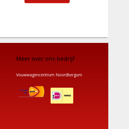
Meer over ons bedrijf
Vouwwagencentrum Noordbergum