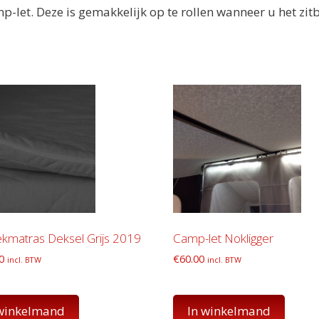
-let. Deze is gemakkelijk op te rollen wanneer u het zit
kmatras Deksel Grijs 2019
Camp-let Nokligger
0
€
60.00
incl. BTW
incl. BTW
 winkelmand
In winkelmand