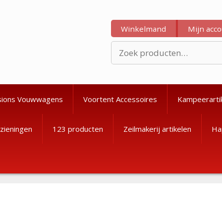
Winkelmand
Mijn acc
Zoeken
naar:
sions Vouwwagens
Voortent Accessoires
Kampeerarti
zieningen
123 producten
Zeilmakerij artikelen
Ha