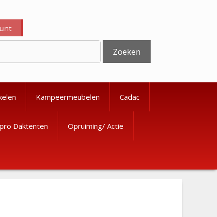
ount
Zoeken
kelen
Kampeermeubelen
Cadac
pro Daktenten
Opruiming/ Actie