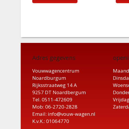
Adres gegevens
openi
Vouwwagencentrum
Maand
Noardburgum
Dinsda
Rijksstraatweg 14 A
Woensd
9257 DT Noardbergum
Donder
Tel. 0511-472609
Vrijdag
Mob: 06-2720-2828
Zaterd
Email: info@vouw-wagen.nl
K.v.K.: 01064770