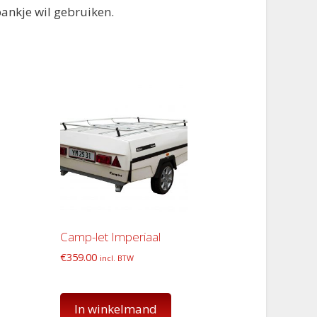
bankje wil gebruiken.
Camp-let Imperiaal
€
359.00
incl. BTW
In winkelmand