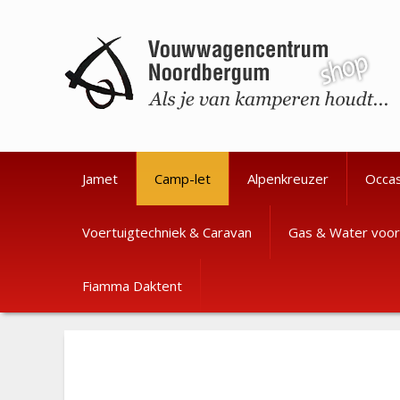
Ga
Ga
naar
naar
de
de
inhoud
inhoud
Jamet
Camp-let
Alpenkreuzer
Occa
Voertuigtechniek & Caravan
Gas & Water voor
Fiamma Daktent