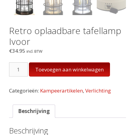
Retro oplaadbare tafellamp
Ivoor
€
34.95
incl. BTW
Retro
Toevoegen aan winkelwagen
oplaadbare
tafellamp
Ivoor
Categorieën:
Kampeerartikelen
,
Verlichting
aantal
Beschrijving
Beschrijving