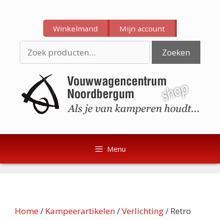
Ga
Ga
naar
naar
Winkelmand
Mijn account
de
de
inhoud
inhoud
Zoeken
Zoeken
naar:
Menu
Home
/
Kampeerartikelen
/
Verlichting
/ Retro