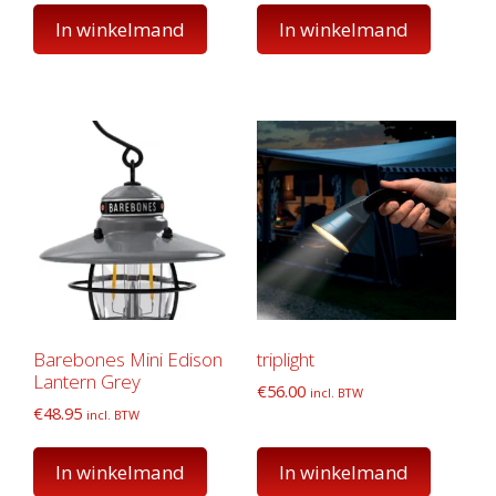
In winkelmand
In winkelmand
Barebones Mini Edison
triplight
Lantern Grey
€
56.00
incl. BTW
€
48.95
incl. BTW
In winkelmand
In winkelmand