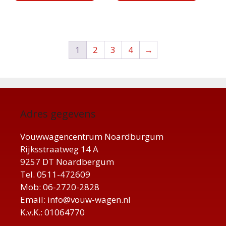
1
2
3
4
→
Adres gegevens
Vouwwagencentrum Noardburgum
Rijksstraatweg 14 A
9257 DT Noardbergum
Tel. 0511-472609
Mob: 06-2720-2828
Email: info@vouw-wagen.nl
K.v.K.: 01064770