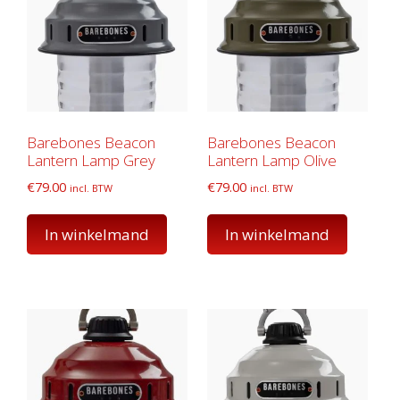
Barebones Beacon
Barebones Beacon
Lantern Lamp Grey
Lantern Lamp Olive
€
79.00
€
79.00
incl. BTW
incl. BTW
In winkelmand
In winkelmand