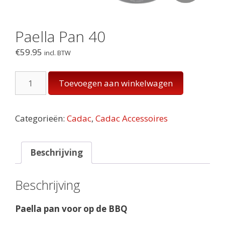
Paella Pan 40
€
59.95
incl. BTW
Paella
Toevoegen aan winkelwagen
Pan
40
aantal
Categorieën:
Cadac
,
Cadac Accessoires
Beschrijving
Beschrijving
Paella pan voor op de BBQ