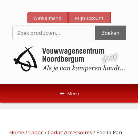
Ga
Ga
naar
naar
Winkelmand
Mijn account
de
de
inhoud
inhoud
Zoeken
Zoeken
naar:
Menu
Home
/
Cadac
/
Cadac Accessoires
/ Paella Pan