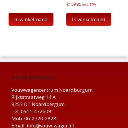
€
159.95
incl. BTW
In winkelmand
In winkelmand
Adres gegevens
Vouwwagencentrum Noardburgum
Rijksstraatweg 14 A
9257 DT Noardbergum
Tel. 0511-472609
Mob: 06-2720-2828
Email: info@vouw-wagen.nl