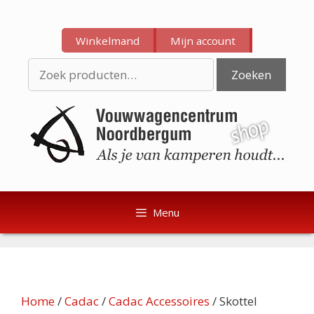
Ga
Ga
naar
naar
Winkelmand
Mijn account
de
de
inhoud
inhoud
Zoeken
Zoeken
naar:
Menu
Home
/
Cadac
/
Cadac Accessoires
/ Skottel