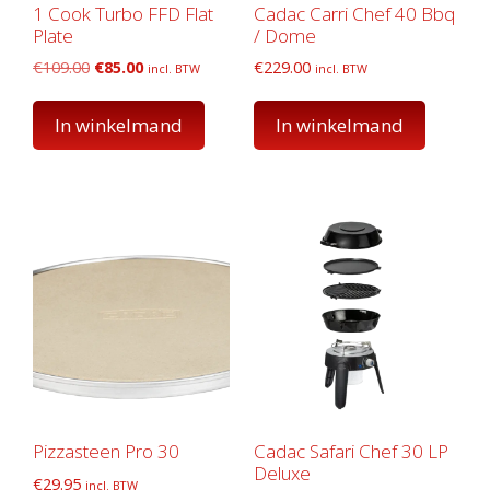
1 Cook Turbo FFD Flat
Cadac Carri Chef 40 Bbq
Plate
/ Dome
Oorspronkelijke
Huidige
€
109.00
€
85.00
€
229.00
incl. BTW
incl. BTW
prijs
prijs
was:
is:
In winkelmand
In winkelmand
€109.00.
€85.00.
Pizzasteen Pro 30
Cadac Safari Chef 30 LP
Deluxe
€
29.95
incl. BTW