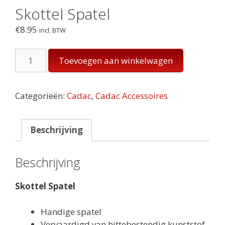
Skottel Spatel
€
8.95
incl. BTW
Skottel
Toevoegen aan winkelwagen
Spatel
aantal
Categorieën:
Cadac
,
Cadac Accessoires
Beschrijving
Beschrijving
Skottel Spatel
Handige spatel
Vervaardigd van hittebestendig kunststof