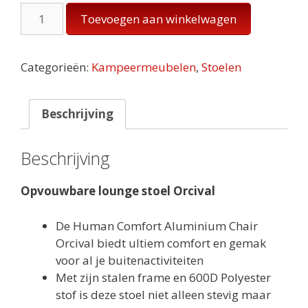
Opvouwbare
Toevoegen aan winkelwagen
lounge
stoel
Orcival
Categorieën:
Kampeermeubelen
,
Stoelen
aantal
Beschrijving
Beschrijving
Opvouwbare lounge stoel Orcival
De Human Comfort Aluminium Chair
Orcival biedt ultiem comfort en gemak
voor al je buitenactiviteiten
Met zijn stalen frame en 600D Polyester
stof is deze stoel niet alleen stevig maar