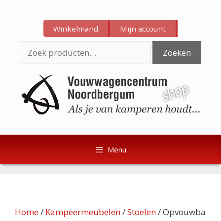
Ga
Ga
naar
naar
Winkelmand
Mijn account
de
de
inhoud
inhoud
Zoeken
Zoeken
naar:
Menu
Home
/
Kampeermeubelen
/
Stoelen
/ Opvouwba