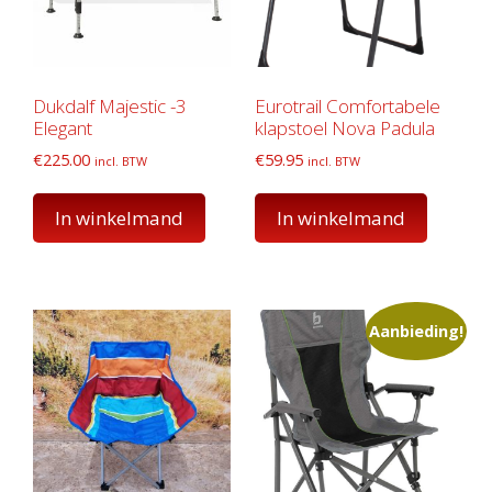
Dukdalf Majestic -3
Eurotrail Comfortabele
Elegant
klapstoel Nova Padula
€
225.00
€
59.95
incl. BTW
incl. BTW
In winkelmand
In winkelmand
Aanbieding!