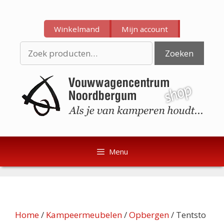
Ga
Ga
naar
naar
Winkelmand
Mijn account
de
de
inhoud
inhoud
Zoeken
Zoeken
naar:
Menu
Home
/
Kampeermeubelen
/
Opbergen
/ Tentsto