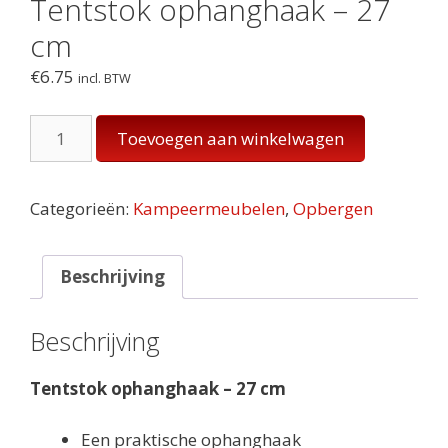
Tentstok ophanghaak – 27
cm
€
6.75
incl. BTW
Tentstok
Toevoegen aan winkelwagen
ophanghaak
-
27
Categorieën:
Kampeermeubelen
,
Opbergen
cm
aantal
Beschrijving
Beschrijving
Tentstok ophanghaak – 27 cm
Een praktische ophanghaak