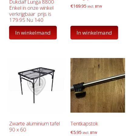
Dukdalf Lunga 8800
€
169.95
incl. BTW
Enkel in onze winkel
verkrijgbaar prijs is
179.95 Nu 140
In winkelmand
In winkelmand
Zwarte aluminium tafel
Tentkapstok
90 x 60
€
5.95
incl. BTW