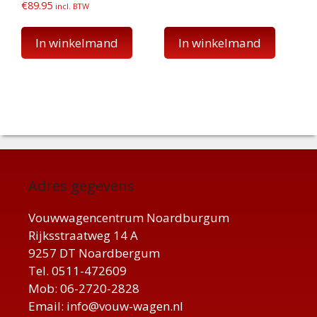
€
89.95
incl. BTW
In winkelmand
In winkelmand
Adres gegevens
Vouwwagencentrum Noardburgum
Rijksstraatweg 14 A
9257 DT Noardbergum
Tel. 0511-472609
Mob: 06-2720-2828
Email: info@vouw-wagen.nl