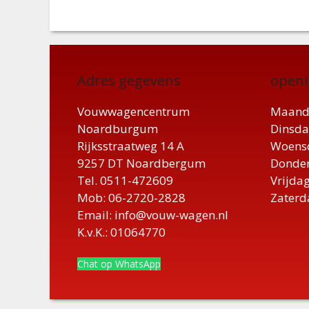
Adres gegevens
openi
Vouwwagencentrum
Maand
Noardburgum
Dinsda
Rijksstraatweg 14 A
Woensd
9257 DT Noardbergum
Donder
Tel. 0511-472609
Vrijdag
Mob: 06-2720-2828
Zaterd
Email: info@vouw-wagen.nl
K.v.K.: 01064770
Chat op WhatsApp