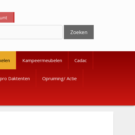
ount
Zoeken
kelen
Kampeermeubelen
Cadac
pro Daktenten
Opruiming/ Actie