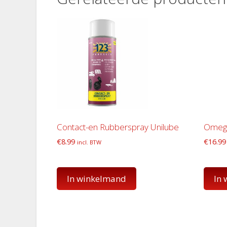
Contact-en Rubberspray Unilube
Omega 
€
8.99
€
16.99
incl. BTW
In winkelmand
In