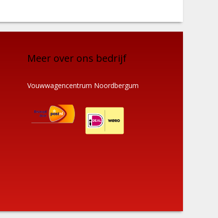
Meer over ons bedrijf
Vouwwagencentrum Noordbergum