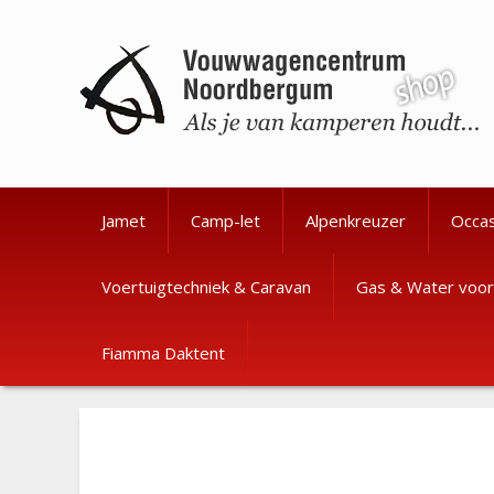
Ga
Ga
naar
naar
de
de
inhoud
inhoud
Jamet
Camp-let
Alpenkreuzer
Occa
Voertuigtechniek & Caravan
Gas & Water voor
Fiamma Daktent