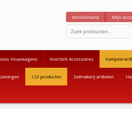
Winkelmand
Mijn acc
Zoeken
naar:
sions Vouwwagens
Voortent Accessoires
Kampeerarti
zieningen
123 producten
Zeilmakerij artikelen
Ha