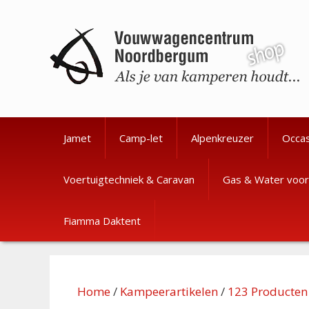
Ga
Ga
naar
naar
de
de
inhoud
inhoud
Jamet
Camp-let
Alpenkreuzer
Occa
Voertuigtechniek & Caravan
Gas & Water voor
Fiamma Daktent
Home
/
Kampeerartikelen
/
123 Producten