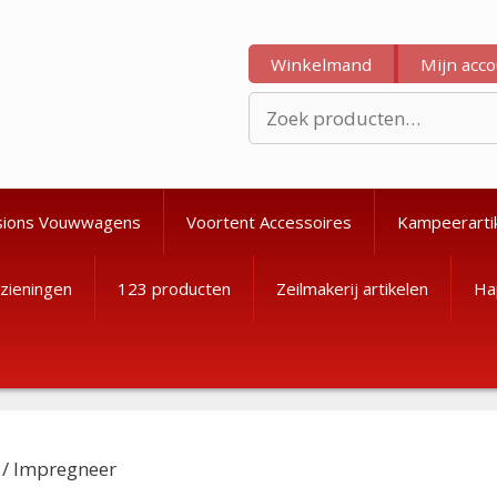
Winkelmand
Mijn acc
Zoeken
naar:
sions Vouwwagens
Voortent Accessoires
Kampeerarti
zieningen
123 producten
Zeilmakerij artikelen
Ha
/ Impregneer