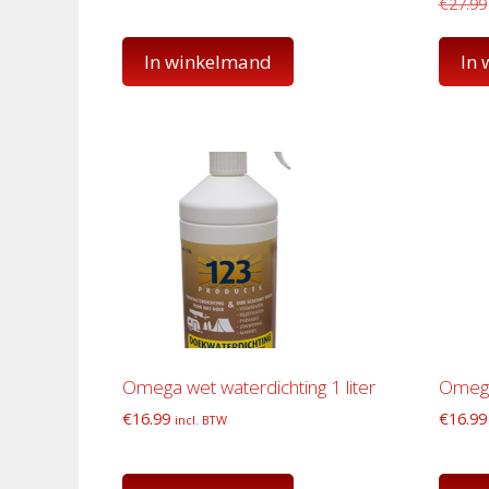
€
27.99
In winkelmand
In
Omega wet waterdichting 1 liter
Omega 
€
16.99
€
16.99
incl. BTW