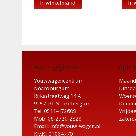
In winkelmand
In
Adres gegevens
openi
Vouwwagencentrum
Maand
Noardburgum
Dinsda
Rijksstraatweg 14 A
Woensd
9257 DT Noardbergum
Donder
Tel. 0511-472609
Vrijdag
Mob: 06-2720-2828
Zaterd
Email: info@vouw-wagen.nl
K.v.K.: 01064770