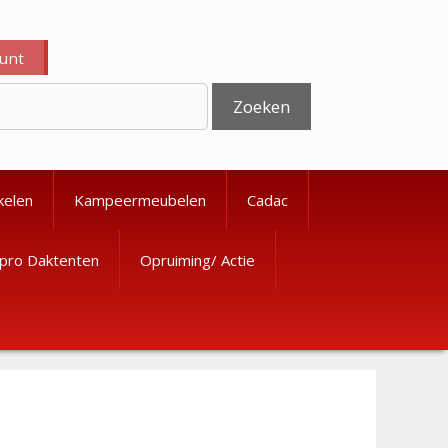
ount
Zoeken
kelen
Kampeermeubelen
Cadac
pro Daktenten
Opruiming/ Actie