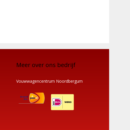
Meer over ons bedrijf
Vouwwagencentrum Noordbergum