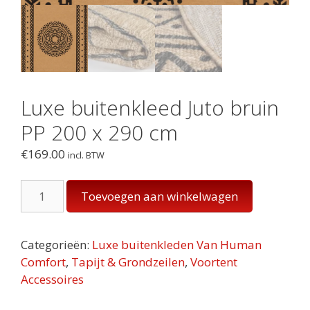
Luxe buitenkleed Juto bruin
PP 200 x 290 cm
€
169.00
incl. BTW
Luxe
Toevoegen aan winkelwagen
buitenkleed
Juto
bruin
Categorieën:
Luxe buitenkleden Van Human
PP
Comfort
,
Tapijt & Grondzeilen
,
Voortent
200
Accessoires
x
290