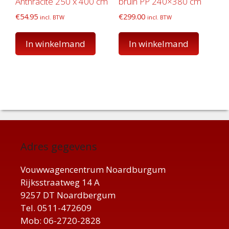
Anthracite 250 x 400 cm
bruin PP 240×380 cm
€
54.95
€
299.00
incl. BTW
incl. BTW
In winkelmand
In winkelmand
Adres gegevens
Vouwwagencentrum Noardburgum
Rijksstraatweg 14 A
9257 DT Noardbergum
Tel. 0511-472609
Mob: 06-2720-2828