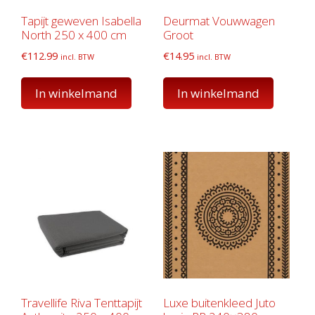
Tapijt geweven Isabella
Deurmat Vouwwagen
North 250 x 400 cm
Groot
€
112.99
€
14.95
incl. BTW
incl. BTW
In winkelmand
In winkelmand
Travellife Riva Tenttapijt
Luxe buitenkleed Juto