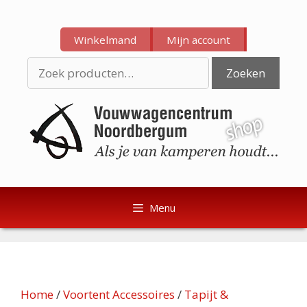
Ga
Ga
naar
naar
Winkelmand
Mijn account
de
de
inhoud
inhoud
Zoeken
Zoeken
naar:
Menu
Home
/
Voortent Accessoires
/
Tapijt &