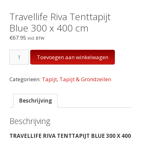
Travellife Riva Tenttapijt
Blue 300 x 400 cm
€
67.95
incl. BTW
Travellife
Toevoegen aan winkelwagen
Riva
Tenttapijt
Blue
Categorieën:
Tapijt
,
Tapijt & Grondzeilen
300
x
400
Beschrijving
cm
aantal
Beschrijving
TRAVELLIFE RIVA TENTTAPIJT BLUE 300 X 400