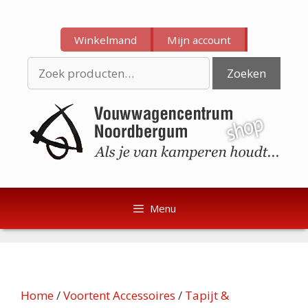
Ga
Ga
naar
naar
Winkelmand
Mijn account
de
de
inhoud
inhoud
Zoeken
Zoeken
naar:
Menu
Home
/
Voortent Accessoires
/
Tapijt &