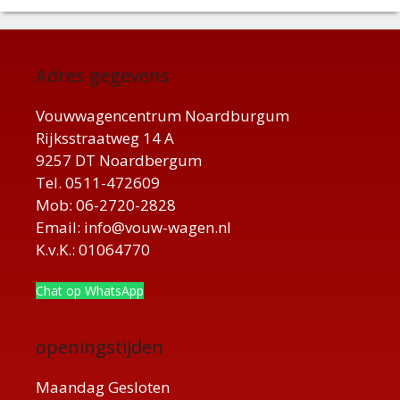
Adres gegevens
Vouwwagencentrum Noardburgum
Rijksstraatweg 14 A
9257 DT Noardbergum
Tel. 0511-472609
Mob: 06-2720-2828
Email: info@vouw-wagen.nl
K.v.K.: 01064770
Chat op WhatsApp
openingstijden
Maandag Gesloten