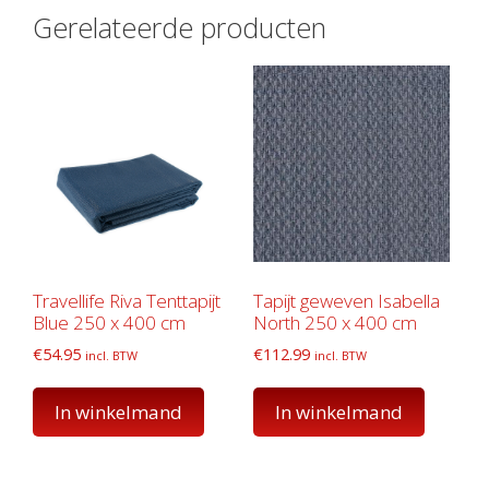
Gerelateerde producten
Travellife Riva Tenttapijt
Tapijt geweven Isabella
Blue 250 x 400 cm
North 250 x 400 cm
€
54.95
€
112.99
incl. BTW
incl. BTW
In winkelmand
In winkelmand