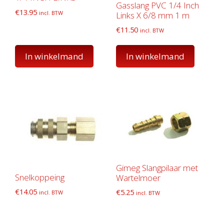
Gasslang PVC 1/4 Inch
€
13.95
incl. BTW
Links X 6/8 mm 1 m
€
11.50
incl. BTW
In winkelmand
In winkelmand
Gimeg Slangpilaar met
Snelkoppeing
Wartelmoer
€
14.05
€
5.25
incl. BTW
incl. BTW