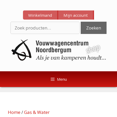
Ga
Ga
naar
naar
Winkelmand
Mijn account
de
de
inhoud
inhoud
Zoeken
Zoeken
naar:
Menu
Home
/
Gas & Water