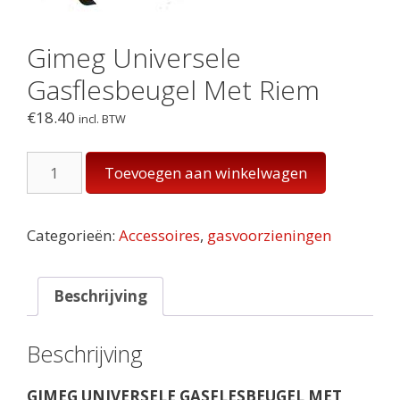
Gimeg Universele
Gasflesbeugel Met Riem
€
18.40
incl. BTW
Gimeg
Toevoegen aan winkelwagen
Universele
Gasflesbeugel
Met
Categorieën:
Accessoires
,
gasvoorzieningen
Riem
aantal
Beschrijving
Beschrijving
GIMEG UNIVERSELE GASFLESBEUGEL MET