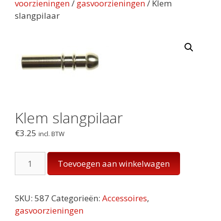
voorzieningen
/
gasvoorzieningen
/ Klem
slangpilaar
Klem slangpilaar
€
3.25
incl. BTW
Klem
Toevoegen aan winkelwagen
slangpilaar
aantal
SKU:
587
Categorieën:
Accessoires
,
gasvoorzieningen