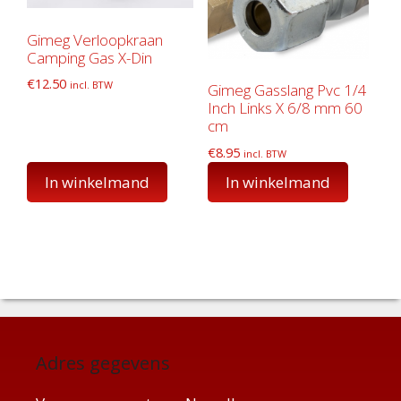
Gimeg Verloopkraan
Camping Gas X-Din
€
12.50
incl. BTW
Gimeg Gasslang Pvc 1/4
Inch Links X 6/8 mm 60
cm
€
8.95
incl. BTW
In winkelmand
In winkelmand
Adres gegevens