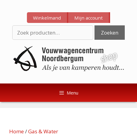
Ga
Ga
naar
naar
Winkelmand
Mijn account
de
de
inhoud
inhoud
Zoeken
Zoeken
naar:
Menu
Home
/
Gas & Water