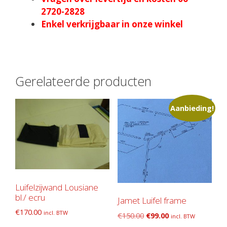
2720-2828
Enkel verkrijgbaar in onze winkel
Gerelateerde producten
Aanbieding!
Luifelzijwand Lousiane
bl./ ecru
Jamet Luifel frame
€
170.00
incl. BTW
Oorspronkelijke
Huidige
€
150.00
€
99.00
incl. BTW
prijs
prijs