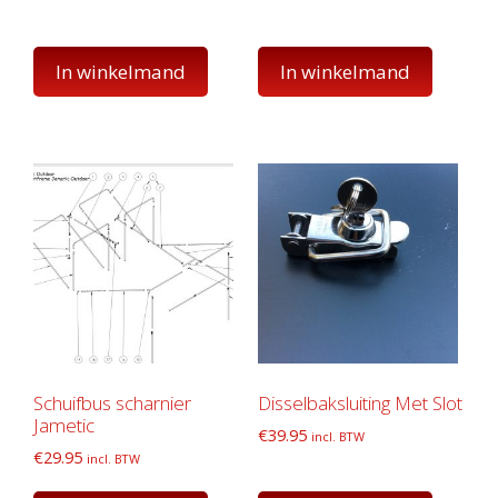
was:
is:
€150.00.
€99.00.
In winkelmand
In winkelmand
Schuifbus scharnier
Disselbaksluiting Met Slot
Jametic
€
39.95
incl. BTW
€
29.95
incl. BTW