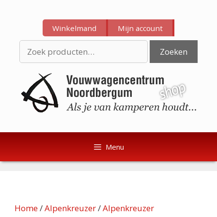
Ga
Ga
naar
naar
Winkelmand
Mijn account
de
de
inhoud
inhoud
Zoeken
Zoeken
naar:
Menu
Home
/
Alpenkreuzer
/
Alpenkreuzer