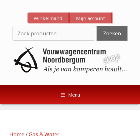
Ga
Ga
naar
naar
Winkelmand
Mijn account
de
de
inhoud
inhoud
Zoeken
Zoeken
naar:
Menu
Home
/
Gas & Water