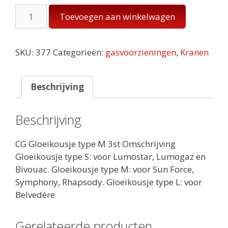
Gaskousjes
Toevoegen aan winkelwagen
M
aantal
SKU:
377
Categorieën:
gasvoorzieningen
,
Kranen
Beschrijving
Beschrijving
CG Gloeikousje type M 3st Omschrijving
Gloeikousje type S: voor Lumostar, Lumogaz en
Bivouac. Gloeikousje type M: voor Sun Force,
Symphony, Rhapsody. Gloeikousje type L: voor
Belvedère
Gerelateerde producten