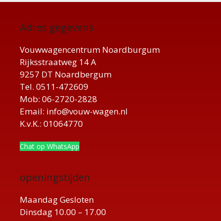
Adres gegevens
Vouwwagencentrum Noardburgum
Rijksstraatweg 14 A
9257 DT Noardbergum
Tel. 0511-472609
Mob: 06-2720-2828
Email: info@vouw-wagen.nl
K.v.K.: 01064770
Chat op WhatsApp
openingstijden
Maandag Gesloten
Dinsdag 10.00 – 17.00