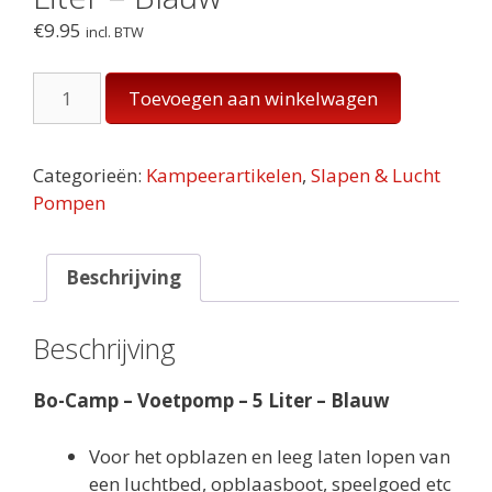
€
9.95
incl. BTW
Bo-
Toevoegen aan winkelwagen
Camp
-
Voetpomp
Categorieën:
Kampeerartikelen
,
Slapen & Lucht
-
Pompen
5
Liter
-
Beschrijving
Blauw
aantal
Beschrijving
Bo-Camp – Voetpomp – 5 Liter – Blauw
Voor het opblazen en leeg laten lopen van
een luchtbed, opblaasboot, speelgoed etc