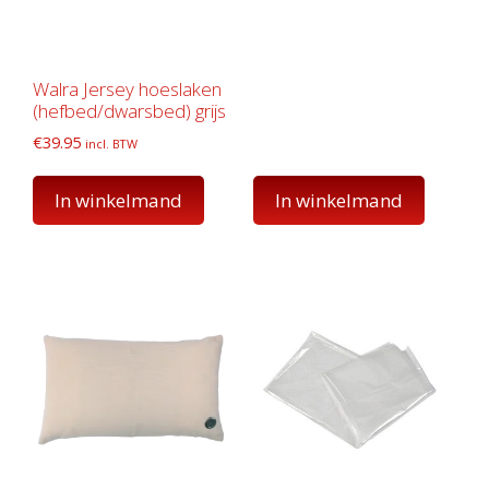
Walra Jersey hoeslaken
(hefbed/dwarsbed) grijs
€
39.95
incl. BTW
In winkelmand
In winkelmand