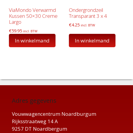
ViaMondo Verwarmd
Ondergrondzeil
Kussen 50×30 Creme
Transparant 3 x 4
Largo
€
4.25
incl. BTW
€
59.95
incl. BTW
In winkelmand
In winkelmand
Adres gegevens
Vouwwagencentrum Noardburgum
Rijksstraatweg 14 A
9257 DT Noardbergum