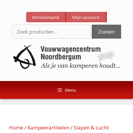
Ga
Ga
naar
naar
Winkelmand
Mijn account
de
de
inhoud
inhoud
Zoeken
Zoeken
naar:
Menu
Home
/
Kampeerartikelen
/
Slapen & Lucht