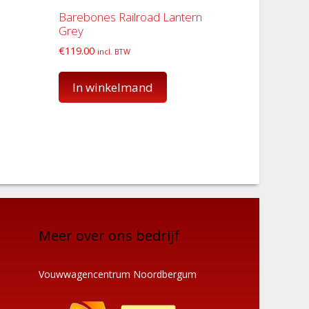
Barebones Railroad Lantern
Grey
€
119.00
incl. BTW
In winkelmand
Meer over ons bedrijf
Vouwwagencentrum Noordbergum