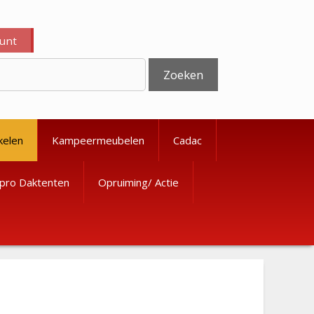
ount
Zoeken
kelen
Kampeermeubelen
Cadac
pro Daktenten
Opruiming/ Actie