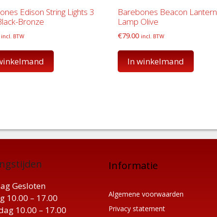
nes Edison String Lights 3
Barebones Beacon Lantern
Black-Bronze
Lamp Olive
€
79.00
incl. BTW
incl. BTW
 winkelmand
In winkelmand
ngstijden
Informatie
ag Gesloten
Algemene voorwaarden
g 10.00 – 17.00
Privacy statement
ag 10.00 – 17.00