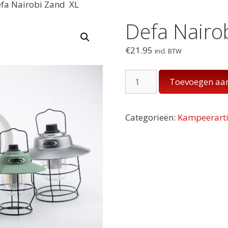
efa Nairobi Zand XL
Defa Nairo
€
21.95
incl. BTW
Defa
Toevoegen aa
Nairobi
Zand
XL
Categorieën:
Kampeerarti
aantal