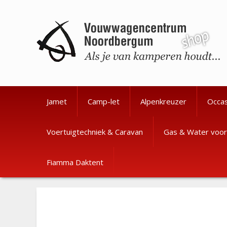
Ga
Ga
naar
naar
de
de
inhoud
inhoud
Jamet
Camp-let
Alpenkreuzer
Occa
Voertuigtechniek & Caravan
Gas & Water voor
Fiamma Daktent