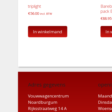
triplight
Barebo
pack 
€
56.00
incl. BTW
€
88.95
In winkelmand
In
Adres gegevens
openi
Vouwwagencentrum
Maand
Noardburgum
Dinsda
Rijksstraatweg 14 A
Woensd