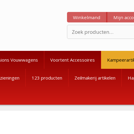
Winkelmand
Mijn acc
Zoeken
naar:
sions Vouwwagens
Voortent Accessoires
Kampeerarti
zieningen
123 producten
Zeilmakerij artikelen
Ha