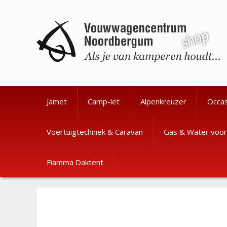
Ga
Ga
naar
naar
de
de
inhoud
inhoud
Jamet
Camp-let
Alpenkreuzer
Occa
Voertuigtechniek & Caravan
Gas & Water voor
Fiamma Daktent