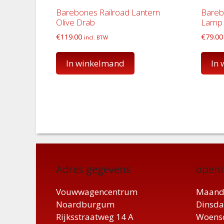
Barebones Railroad Lantern
Bareb
Olive Drab
Lamp 
€
119.00
€
79.00
incl. BTW
In winkelmand
In
Adres gegevens
openi
Vouwwagencentrum
Maand
Noardburgum
Dinsda
Rijksstraatweg 14 A
Woensd