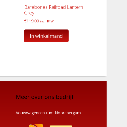
Barebones Railroad Lantern
Grey
€
119.00
incl. BTW
In winkelmand
Meer over ons bedrijf
Vouwwagencentrum Noordbergum