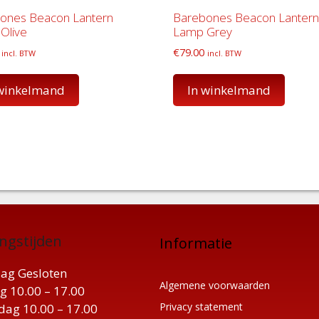
ones Beacon Lantern
Barebones Beacon Lantern
Olive
Lamp Grey
€
79.00
incl. BTW
incl. BTW
 winkelmand
In winkelmand
ngstijden
Informatie
ag Gesloten
Algemene voorwaarden
g 10.00 – 17.00
Privacy statement
ag 10.00 – 17.00