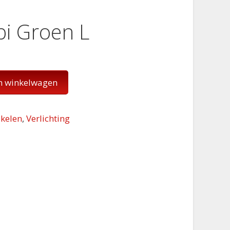
bi Groen L
n winkelwagen
kelen
,
Verlichting