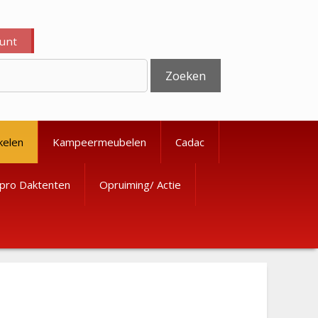
ount
Zoeken
kelen
Kampeermeubelen
Cadac
pro Daktenten
Opruiming/ Actie