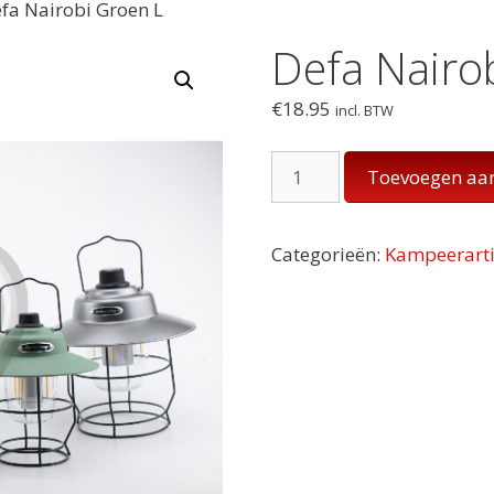
fa Nairobi Groen L
Defa Nairo
€
18.95
incl. BTW
Defa
Toevoegen aa
Nairobi
Groen
L
Categorieën:
Kampeerarti
aantal