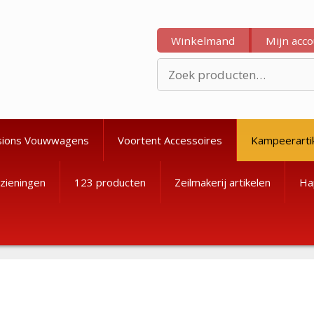
Winkelmand
Mijn acc
Zoeken
naar:
sions Vouwwagens
Voortent Accessoires
Kampeerarti
zieningen
123 producten
Zeilmakerij artikelen
Ha