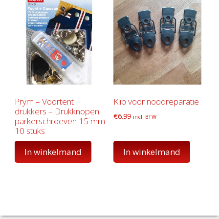
Prym – Voortent
Klip voor noodreparatie
drukkers – Drukknopen
€
6.99
incl. BTW
parkerschroeven 15 mm
10 stuks
€
13.95
incl. BTW
In winkelmand
In winkelmand