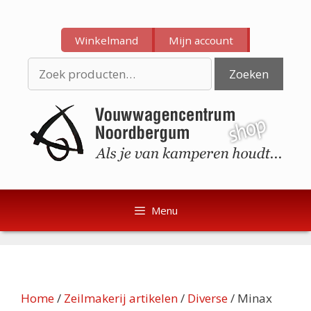
Ga
Ga
naar
naar
Winkelmand
Mijn account
de
de
inhoud
inhoud
Zoeken
Zoeken
naar:
Menu
Home
/
Zeilmakerij artikelen
/
Diverse
/ Minax