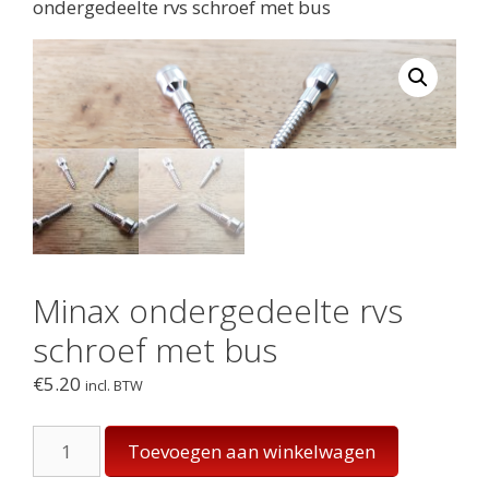
ondergedeelte rvs schroef met bus
Minax ondergedeelte rvs
schroef met bus
€
5.20
incl. BTW
Minax
Toevoegen aan winkelwagen
ondergedeelte