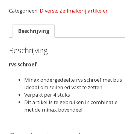
rvs
schroef
Categorieën:
Diverse
,
Zeilmakerij artikelen
met
bus
aantal
Beschrijving
Beschrijving
rvs schroef
Minax ondergedeelte rvs schroef met bus
ideaal om zeilen ed vast te zetten
Verpakt per 4 stuks
Dit artikel is te gebruiken in combinatie
met de minax bovendeel