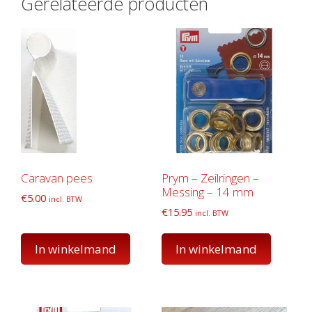
Gerelateerde producten
Caravan pees
Prym – Zeilringen –
Messing – 14 mm
€
5.00
incl. BTW
€
15.95
incl. BTW
In winkelmand
In winkelmand