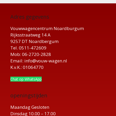
Adres gegevens
Vouwwagencentrum Noardburgum
Rijksstraatweg 14 A
9257 DT Noardbergum
Tel. 0511-472609
Mob: 06-2720-2828
Email: info@vouw-wagen.nl
K.v.K.: 01064770
Chat op WhatsApp
openingstijden
Maandag Gesloten
Dinsdag 10.00 – 17.00