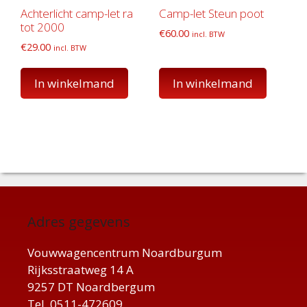
Achterlicht camp-let ra
Camp-let Steun poot
tot 2000
€
60.00
incl. BTW
€
29.00
incl. BTW
In winkelmand
In winkelmand
Adres gegevens
Vouwwagencentrum Noardburgum
Rijksstraatweg 14 A
9257 DT Noardbergum
Tel. 0511-472609