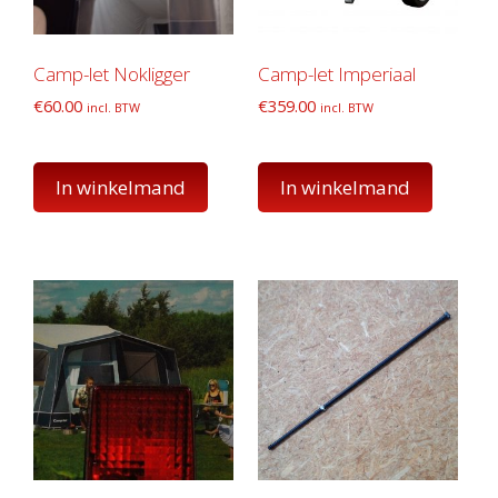
Camp-let Nokligger
Camp-let Imperiaal
€
60.00
€
359.00
incl. BTW
incl. BTW
In winkelmand
In winkelmand