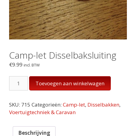
Camp-let Disselbaksluiting
€
9.99
incl. BTW
Camp-
Toevoegen aan winkelwagen
let
Disselbaksluiting
aantal
SKU:
715
Categorieën:
Camp-let
,
Disselbakken
,
Voertuigtechniek & Caravan
Beschrijving