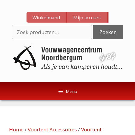
Ga
Ga
naar
naar
Winkelmand
Mijn account
de
de
inhoud
inhoud
Zoeken
Zoeken
naar:
Menu
Home
/
Voortent Accessoires
/
Voortent