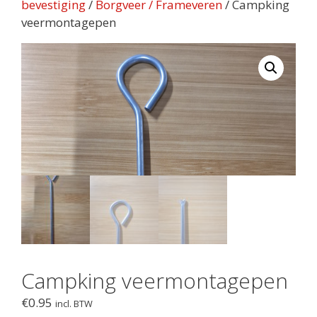
bevestiging
/
Borgveer / Frameveren
/ Campking
veermontagepen
Campking veermontagepen
€
0.95
incl. BTW