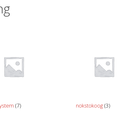
ng
System
(7)
nokstokoog
(3)