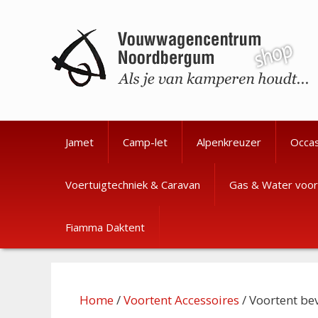
Ga
Ga
naar
naar
de
de
inhoud
inhoud
Jamet
Camp-let
Alpenkreuzer
Occa
Voertuigtechniek & Caravan
Gas & Water voor
Fiamma Daktent
Home
/
Voortent Accessoires
/ Voortent be