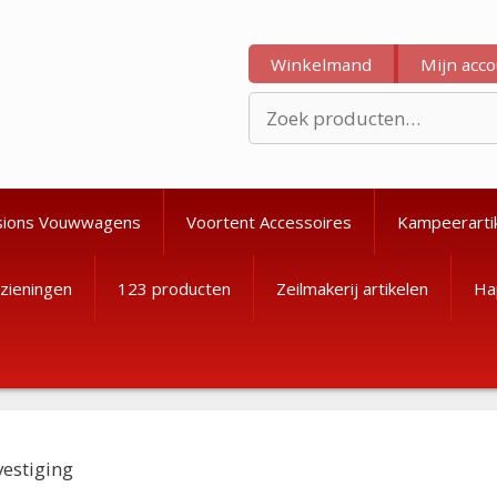
Winkelmand
Mijn acc
Zoeken
naar:
sions Vouwwagens
Voortent Accessoires
Kampeerarti
zieningen
123 producten
Zeilmakerij artikelen
Ha
vestiging