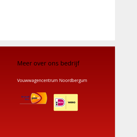
Meer over ons bedrijf
Vouwwagencentrum Noordbergum