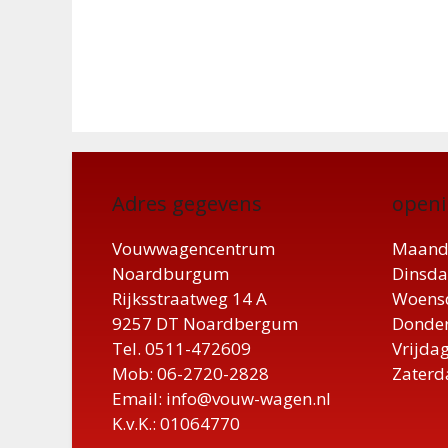
Adres gegevens
openi
Vouwwagencentrum
Maand
Noardburgum
Dinsda
Rijksstraatweg 14 A
Woensd
9257 DT Noardbergum
Donder
Tel. 0511-472609
Vrijdag
Mob: 06-2720-2828
Zaterd
Email: info@vouw-wagen.nl
K.v.K.: 01064770