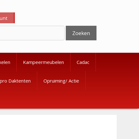
ount
Zoeken
kelen
Kampeermeubelen
Cadac
pro Daktenten
Opruiming/ Actie