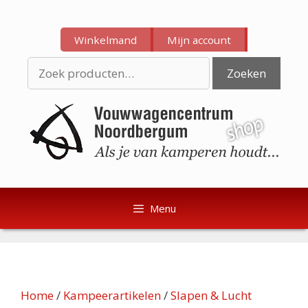
Ga
Ga
naar
naar
Winkelmand
Mijn account
de
de
inhoud
inhoud
Zoeken
Zoeken
naar:
Menu
Home
/
Kampeerartikelen
/
Slapen & Lucht