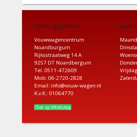
Adres gegevens
openi
Vouwwagencentrum
Maand
Noardburgum
Dinsda
Rijksstraatweg 14 A
Woensd
9257 DT Noardbergum
Donder
Tel. 0511-472609
Vrijdag
Mob: 06-2720-2828
Zaterd
Email: info@vouw-wagen.nl
K.v.K.: 01064770
Chat op WhatsApp