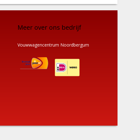
Meer over ons bedrijf
Vouwwagencentrum Noordbergum