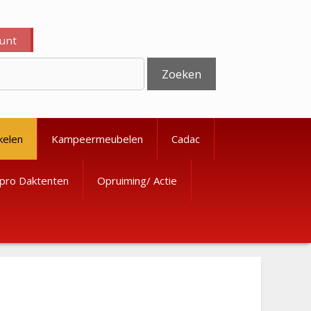
ount
Zoeken
kelen
Kampeermeubelen
Cadac
pro Daktenten
Opruiming/ Actie