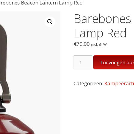
arebones Beacon Lantern Lamp Red
Barebones
Lamp Red
€
79.00
incl. BTW
Barebones
Toevoegen aa
Beacon
Lantern
Lamp
Categorieën:
Kampeerarti
Red
aantal