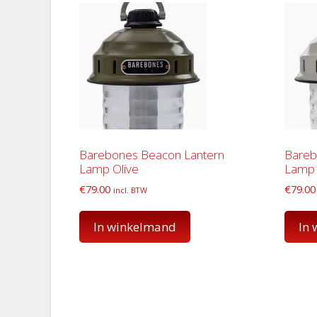
Barebones Beacon Lantern
Bareb
Lamp Olive
Lamp 
€
79.00
€
79.00
incl. BTW
In winkelmand
In