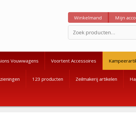
Winkelmand
Mijn acc
Zoeken
naar:
sions Vouwwagens
Voortent Accessoires
Kampeerarti
zieningen
123 producten
Zeilmakerij artikelen
Ha