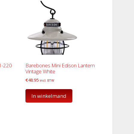
1-220
Barebones Mini Edison Lantern
Vintage White
€
48.95
incl. BTW
In winkelmand