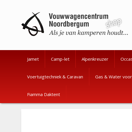
Ga
Ga
naar
naar
de
de
inhoud
inhoud
Jamet
Camp-let
Alpenkreuzer
Occa
Voertuigtechniek & Caravan
Gas & Water voor
Fiamma Daktent