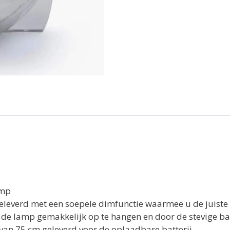
amp
everd met een soepele dimfunctie waarmee u de juiste l
 de lamp gemakkelijk op te hangen en door de stevige ba
van 75 cm geleverd voor de oplaadbare batterij