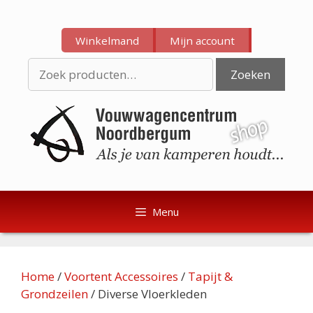
Ga
Ga
naar
naar
Winkelmand
Mijn account
de
de
inhoud
inhoud
Zoeken
Zoeken
naar:
Menu
Home
/
Voortent Accessoires
/
Tapijt &
Grondzeilen
/ Diverse Vloerkleden