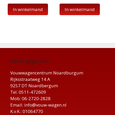
In winkelmand
In winkelmand
Adres gegevens
Vouwwagencentrum Noardburgum
Rijksstraatweg 14 A
9257 DT Noardbergum
Tel. 0511-472609
Mob: 06-2720-2828
Email: info@vouw-wagen.nl
K.v.K.: 01064770