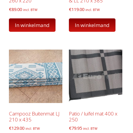
260 x 220
& LL 210 x 385
€
89.00
€
119.00
incl. BTW
incl. BTW
In winkelmand
In winkelmand
Campooz Buitenmat LJ
Patio / luifel mat 400 x
210 x 435
250
€
129.00
€
79.95
incl. BTW
incl. BTW