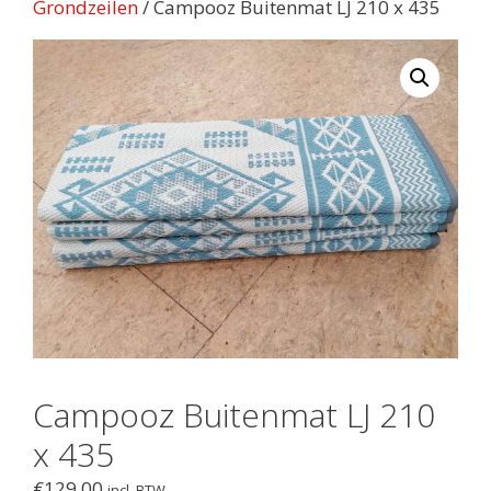
Grondzeilen
/ Campooz Buitenmat LJ 210 x 435
Campooz Buitenmat LJ 210
x 435
€
129.00
incl. BTW