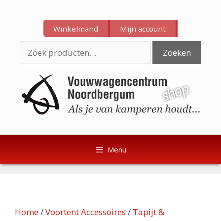
Ga
Ga
naar
naar
Winkelmand
Mijn account
de
de
inhoud
inhoud
Zoeken
Zoeken
naar:
Menu
Home
/
Voortent Accessoires
/
Tapijt &