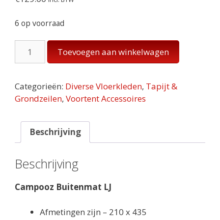
6 op voorraad
Campooz
Toevoegen aan winkelwagen
Buitenmat
LJ
210
Categorieën:
Diverse Vloerkleden
,
Tapijt &
x
Grondzeilen
,
Voortent Accessoires
435
aantal
Beschrijving
Beschrijving
Campooz Buitenmat LJ
Afmetingen zijn – 210 x 435