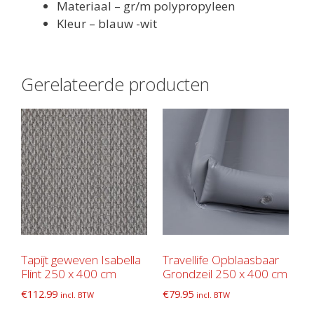
Materiaal – gr/m polypropyleen
Kleur – blauw -wit
Gerelateerde producten
Tapijt geweven Isabella
Travellife Opblaasbaar
Flint 250 x 400 cm
Grondzeil 250 x 400 cm
€
112.99
€
79.95
incl. BTW
incl. BTW