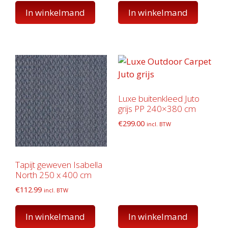
In winkelmand
In winkelmand
Luxe buitenkleed Juto
grijs PP 240×380 cm
€
299.00
incl. BTW
Tapijt geweven Isabella
North 250 x 400 cm
€
112.99
incl. BTW
In winkelmand
In winkelmand