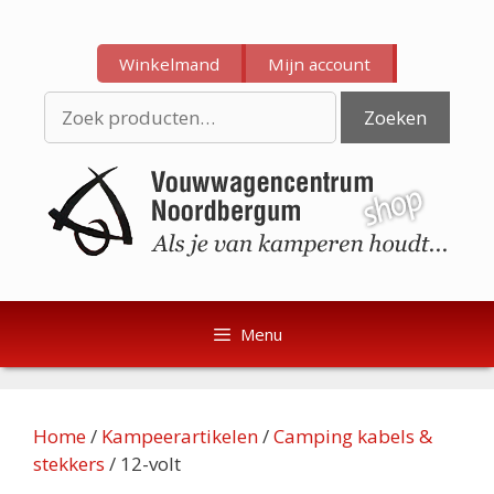
Ga
Ga
naar
naar
Winkelmand
Mijn account
de
de
inhoud
inhoud
Zoeken
Zoeken
naar:
Menu
Home
/
Kampeerartikelen
/
Camping kabels &
stekkers
/ 12-volt