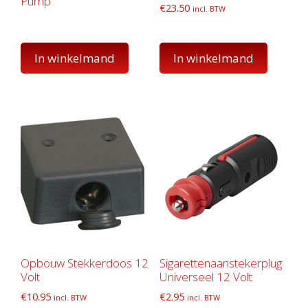
Pump
€
23.50
incl. BTW
In winkelmand
In winkelmand
Opbouw Stekkerdoos 12
Sigarettenaanstekerplug
Volt
Universeel 12 Volt
€
10.95
€
2.95
incl. BTW
incl. BTW