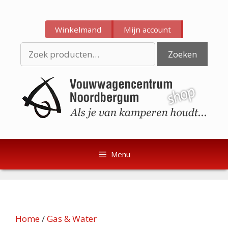
Ga
Ga
naar
naar
Winkelmand
Mijn account
de
de
inhoud
inhoud
Zoeken
Zoeken
naar:
Menu
Home
/
Gas & Water