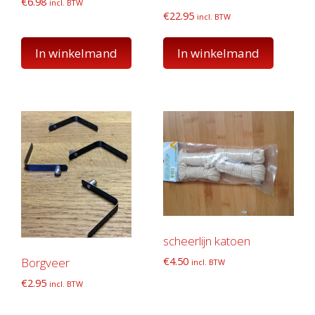
€
6.98
incl. BTW
€
22.95
incl. BTW
In winkelmand
In winkelmand
scheerlijn katoen
€
4.50
Borgveer
incl. BTW
€
2.95
incl. BTW