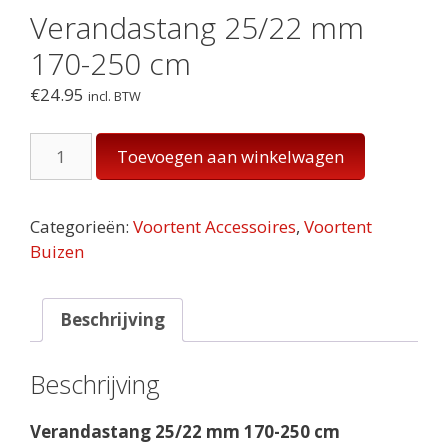
Verandastang 25/22 mm
170-250 cm
€
24.95
incl. BTW
Verandastang
Toevoegen aan winkelwagen
25/22
mm
170-
Categorieën:
Voortent Accessoires
,
Voortent
250
Buizen
cm
aantal
Beschrijving
Beschrijving
Verandastang 25/22 mm 170-250 cm