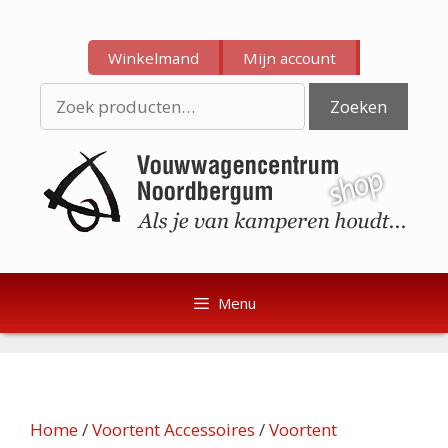
Ga
Ga
naar
naar
Winkelmand
Mijn account
de
de
inhoud
inhoud
Zoeken
Zoeken
naar:
Menu
Home
/
Voortent Accessoires
/
Voortent