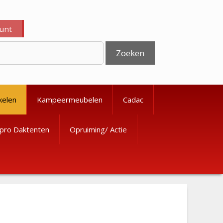
ount
Zoeken
kelen
Kampeermeubelen
Cadac
pro Daktenten
Opruiming/ Actie