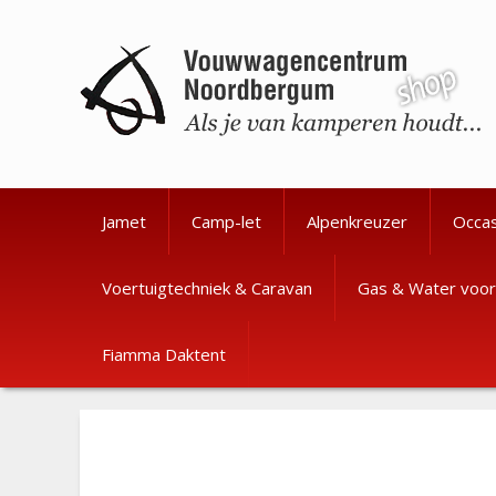
Ga
Ga
naar
naar
de
de
inhoud
inhoud
Jamet
Camp-let
Alpenkreuzer
Occa
Voertuigtechniek & Caravan
Gas & Water voor
Fiamma Daktent