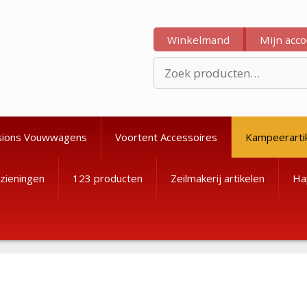
Winkelmand
Mijn acc
Zoeken
naar:
sions Vouwwagens
Voortent Accessoires
Kampeerarti
zieningen
123 producten
Zeilmakerij artikelen
Ha