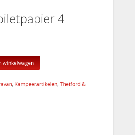
iletpapier 4
n winkelwagen
ravan
,
Kampeerartikelen
,
Thetford &