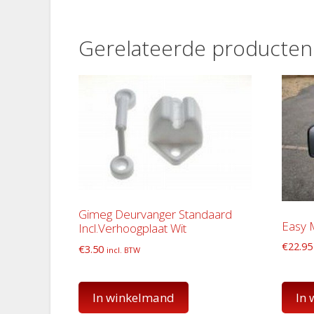
Gerelateerde producten
Gimeg Deurvanger Standaard
Easy M
Incl.Verhoogplaat Wit
€
22.95
€
3.50
incl. BTW
In winkelmand
In