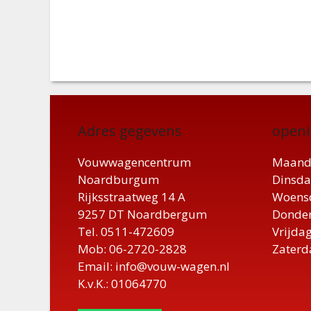
Adres gegevens
openi
Vouwwagencentrum
Maand
Noardburgum
Dinsda
Rijksstraatweg 14 A
Woensd
9257 DT Noardbergum
Donder
Tel. 0511-472609
Vrijdag
Mob: 06-2720-2828
Zaterd
Email: info@vouw-wagen.nl
K.v.K.: 01064770