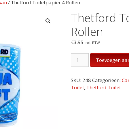
van
/ Thetford Toiletpapier 4 Rollen
Thetford To
Rollen
€
3.95
incl. BTW
Thetford
Toevoegen aa
Toiletpapier
4
Rollen
SKU:
248
Categorieën:
Ca
aantal
Toilet
,
Thetford Toilet