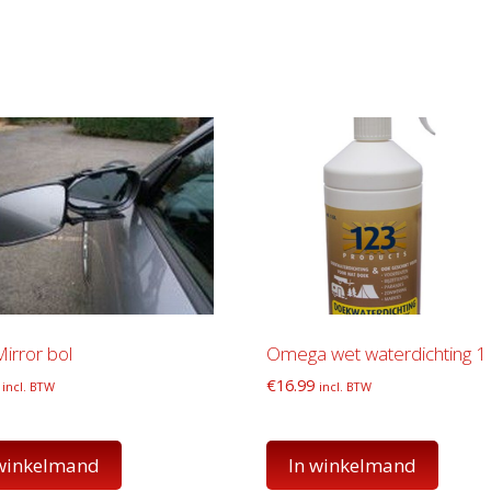
irror bol
Omega wet waterdichting 1 l
€
16.99
incl. BTW
incl. BTW
 winkelmand
In winkelmand