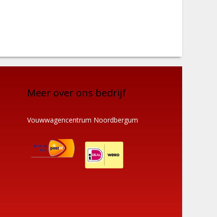
Meer over ons bedrijf
Vouwwagencentrum Noordbergum