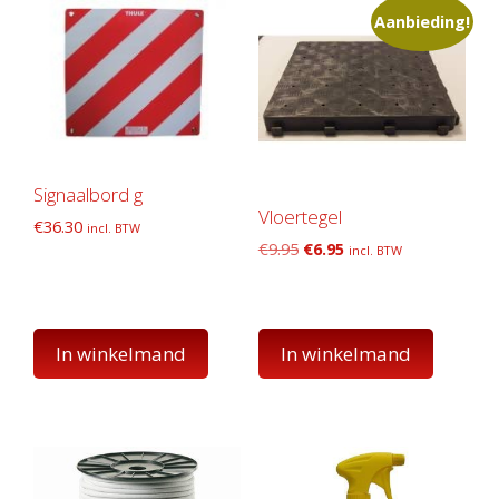
Aanbieding!
Signaalbord g
Vloertegel
€
36.30
incl. BTW
Oorspronkelijke
Huidige
€
9.95
€
6.95
incl. BTW
prijs
prijs
was:
is:
€9.95.
€6.95.
In winkelmand
In winkelmand