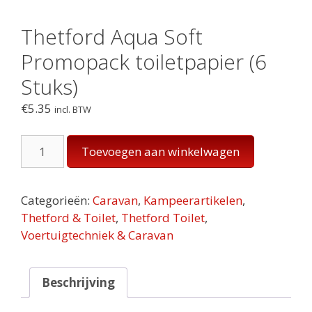
Thetford Aqua Soft
Promopack toiletpapier (6
Stuks)
€
5.35
incl. BTW
Thetford
Toevoegen aan winkelwagen
Aqua
Soft
Promopack
Categorieën:
Caravan
,
Kampeerartikelen
,
toiletpapier
Thetford & Toilet
,
Thetford Toilet
,
(6
Voertuigtechniek & Caravan
Stuks)
aantal
Beschrijving