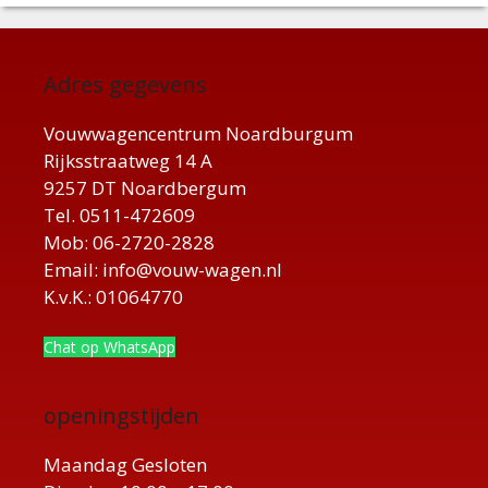
Adres gegevens
Vouwwagencentrum Noardburgum
Rijksstraatweg 14 A
9257 DT Noardbergum
Tel. 0511-472609
Mob: 06-2720-2828
Email: info@vouw-wagen.nl
K.v.K.: 01064770
Chat op WhatsApp
openingstijden
Maandag Gesloten