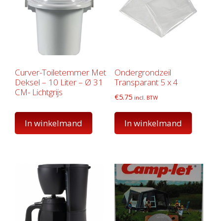
Curver-Toiletemmer Met
Ondergrondzeil
Deksel – 10 Liter – Ø 31
Transparant 5 x 4
CM- Lichtgrijs
€
5.75
incl. BTW
In winkelmand
In winkelmand