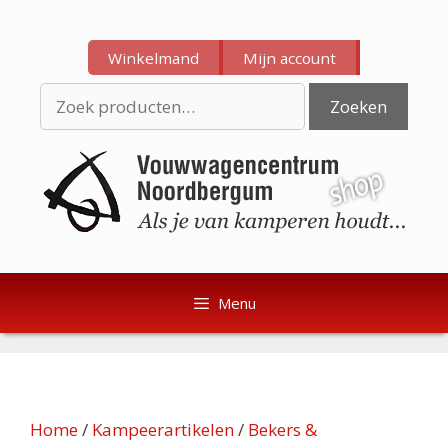
Ga
Ga
naar
naar
Winkelmand
Mijn account
de
de
inhoud
inhoud
Zoeken
Zoeken
naar:
Menu
Home
/
Kampeerartikelen
/
Bekers &