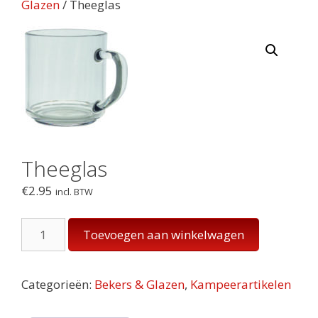
Glazen
/ Theeglas
Theeglas
€
2.95
incl. BTW
Theeglas
Toevoegen aan winkelwagen
aantal
Categorieën:
Bekers & Glazen
,
Kampeerartikelen