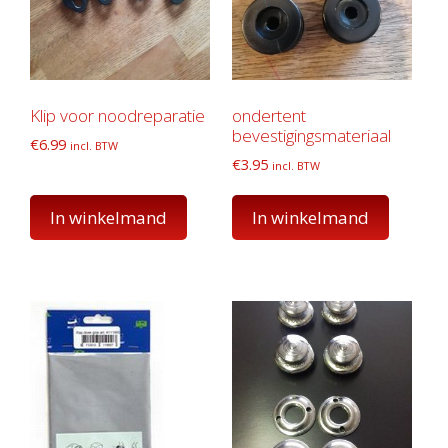
Klip voor noodreparatie
ondertent
bevestigingsmateriaal
€
6.99
incl. BTW
€
3.95
incl. BTW
In winkelmand
In winkelmand