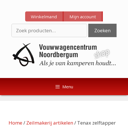
Ga
Ga
naar
naar
Winkelmand
Mijn account
de
de
inhoud
inhoud
Zoeken
Zoeken
naar:
Menu
Home
/
Zeilmakerij artikelen
/ Tenax zelftapper