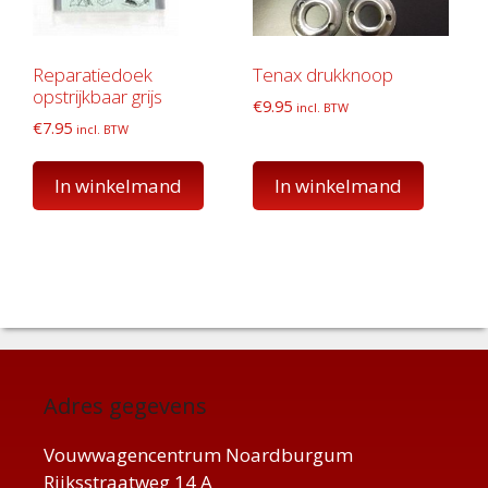
Reparatiedoek
Tenax drukknoop
opstrijkbaar grijs
€
9.95
incl. BTW
€
7.95
incl. BTW
In winkelmand
In winkelmand
Adres gegevens
Vouwwagencentrum Noardburgum
Rijksstraatweg 14 A